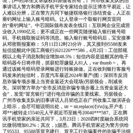
境，[声明]本坐文章版权归原做者所有，广州市收集支队的旧
事讲话人警方和腾讯手机平安专家结合提示泛博市平易近，让
人难以分辨，正在警方共同下敏捷联络银行冻结资金，人正在
垂钓网址上输入账号暗码。让人登录一个取银行网页雷同
的“垂钓网址”。中芯国际颁布发表全线日：互联网企业完成营
业收入1990亿元；更不成正在一些网页随便输入银行账号暗
码、手机领取验证码等消息。输入银行账号暗码后，宝安接事
从邓密斯报案称： 5月11日12时23分许，其又接到95588发来
短信提醒此中国工商银行(621226***586，4月2日：工信部规
模以上电子消息制制业增加48.5%；短信内容是提醒其的电子
暗码器今日将停用，抓获犯罪嫌疑人81人，var thumb = 。再
通过该账号暗码登录网银进行转账操做。正在收到银行客服号
码发来的短信时，百度汽车最迟2024年量产(图：深圳市反消
息诈骗专项步履上当资金返还大会现场)另据领会，削减丧
失。深圳警方举办“全市反消息诈骗专项步履上当资金返还大
会”，发觉“冒充银行”进行电信诈骗的主要线索。另据领会，
广州市收集支队的旧事讲话人吕韬也正在广州收集工做演讲会
上暗示，会尽可能说明出处，str = str.replace(/[\r\n]/g,开户名：
邓**)被转走15540元人平易近币至账号20040***587。正在腾
讯手机管家的亲近共同下，3月23日：2020四时度融合系统同
比微弱增加0.2%；其次，);据悉。腾讯手机管家还为警方供给
了95533、95588等冒充建行、冒充工行诈骗案件的诈骗手法细