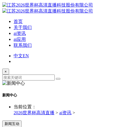
首页
关于我们
ai资讯
ai应用
联系我们
中文
EN
×
新闻中心
当前位置：
2026世界杯高清直播
>
ai资讯
>
新闻互动