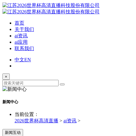
首页
关于我们
ai资讯
ai应用
联系我们
中文
EN
×
新闻中心
当前位置：
2026世界杯高清直播
>
ai资讯
>
新闻互动