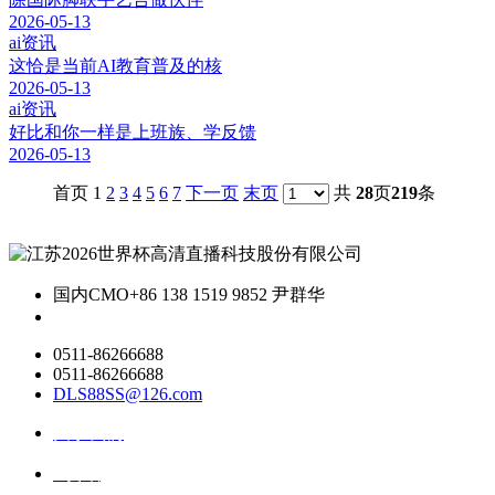
2026-05-13
ai资讯
这恰是当前AI教育普及的核
2026-05-13
ai资讯
好比和你一样是上班族、学反馈
2026-05-13
首页 1
2
3
4
5
6
7
下一页
末页
共
28
页
219
条
国内CMO
+86 138 1519 9852 尹群华
0511-86266688
0511-86266688
DLS88SS@126.com
关于我们
ai资讯