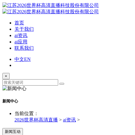
首页
关于我们
ai资讯
ai应用
联系我们
中文
EN
×
新闻中心
当前位置：
2026世界杯高清直播
>
ai资讯
>
新闻互动