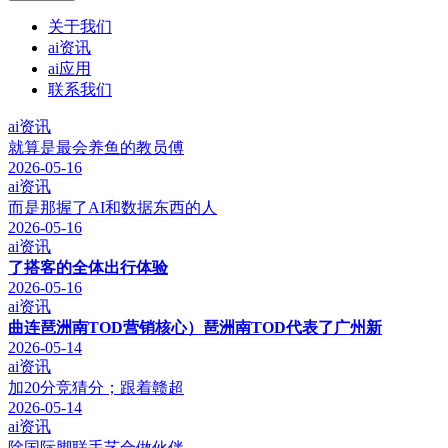
关于我们
ai资讯
ai应用
联系我们
ai资讯
就算是最会养鱼的教员傅
2026-05-16
ai资讯
而是那握了AI和数据东西的人
2026-05-16
ai资讯
了搭客的全体出行体验
2026-05-16
ai资讯
曲连琶洲南TOD营销核心）琶洲南TOD代表了广州新
2026-05-14
ai资讯
加20分竞猜分；跟着赣超
2026-05-14
ai资讯
除国际脚联手艺合做伙伴