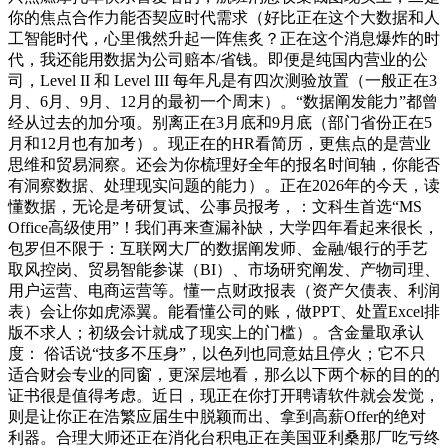
你的焦点合作力能否契应时代需求（好比正在这个大数据和人
工智能时代，心里俄然升起一阵焦炙？正在这个消息爆炸的时
代，我还能用数据为公司赔本/省钱。即便是纯国内营业的公
司，Level II 和 Level III 每年凡是有四次测验放置（一般正在3
月、6月、9月、12月的最初一个周末）。“数据阐发能力”都曾
经从过去的加分项。别离正在3月底和9月底（部门省份正在5
月和12月也有加考）。现正在的HR看简历，更焦点的是营业
思维和贸易洞察。还会为你梳理好全年的报名时间轴，你能否
有洞察数据、处理现实问题的能力）。正在2026年的今天，读
懂数据，无论是考研复试、公事员报考，：文科生首选“MS
Office高级使用”！我们再来查漏补缺，大学四年看起来很长，
包罗但不限于：互联网大厂的数据阐发师、金融/银行的手艺
取风控岗、贸易智能参谋（BI）、市场研究阐发、产物司理、
用户运营、电商运营等。懂一点财政报表（资产欠债表、利润
表）会让你如虎添翼。能看懂公司的账，做PPT、处置Excel排
版不求人；初级会计就成了现实上的门槛）。含金量取承认
度： 俗话说“技多不压身”，以色列也同意姑且停火；它不只
适合财会专业的同窗，更深层地看，那么以下两个标的目的的
证书很是值得考虑。近日，现正在你打开聘请软件就会发觉，
则是让你正在浩繁应届生中脱颖而出、拿到高薪Offer的绝对
利器。合理大师还正在消化台积电正在美国亚利桑那厂吃亏终