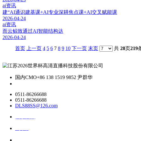
ai资讯
建“AI通识建基课+AI专业深耕焦点课+AI交叉赋能课
2026-04-24
ai资讯
而云鲸致通过AI智能结构达
2026-04-24
首页
上一页
4
5
6
7
8
9
10
下一页
末页
共
28
页
219
国内CMO
+86 138 1519 9852 尹群华
0511-86266688
0511-86266688
DLS88SS@126.com
关于我们
ai资讯
ai应用