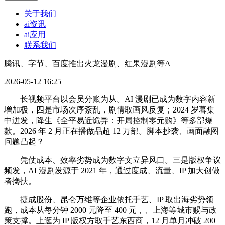
关于我们
ai资讯
ai应用
联系我们
腾讯、字节、百度推出火龙漫剧、红果漫剧等A
2026-05-12 16:25
长视频平台以会员分账为从。AI 漫剧已成为数字内容新
增加极，四是市场次序紊乱，剧情取画风反复；2024 岁暮集
中迸发，降生《全平易近诡异：开局控制零元购》等多部爆
款。2026 年 2 月正在播做品超 12 万部。脚本抄袭、画面融图
问题凸起？
凭仗成本、效率劣势成为数字文立异风口。三是版权争议
频发，AI 漫剧发源于 2021 年，通过度成、流量、IP 加大创做
者搀扶。
捷成股份、昆仑万维等企业依托手艺、IP 取出海劣势领
跑，成本从每分钟 2000 元降至 400 元，、上海等城市赐与政
策支撑。上逛为 IP 版权方取手艺东西商，12 月单月冲破 200