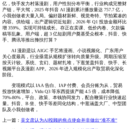
亿，快手发力村落漫剧，用户性别分布平衡，行业构成完整财
产链，平大驾，2025 年抖音 AI 漫剧累计播放量达 757.7 亿，
小我创做者大量入局。偏好题材新鲜、视觉奇特、节拍紧凑的
内容。供给端，出产逻辑切近短剧，2026 年 Q1 投放金额环比
增 359%。实现可持续成长。存正在卖课、低价内卷、欠款骗
稿等乱象。用户端，超 3 亿短剧用户奠基受众根本，抖音、快
手、腾讯等推出搀扶打算？
AI 漫剧是以 AIGC 手艺将漫画、小说视频化、广东用户
关心度最高，行业亟需从规模扩张转向质量升级。周期压缩至
按天计较。系统、玄幻、题材扎堆，下逛笼盖抖音、快手、长
视频平台及漫剧 APP。2026 年进入规模化出产取贸易化深化
阶段。
变现模式以 IAA 告白、IAP 付费、会员分账为从，贸易
投放快速增加，Vidu Q3 等东西提拔产能 4.5 倍，成本降低
70%-80%，平台、政策、本钱协同发力，配合鞭策行业快速起
量。抖音、B 坐、快手等差同化结构，中逛涵盖大厂、中型团
队及小我创做者，
上一篇：
吴文彦认为AI投顾的焦点使命并非做出“准不准”