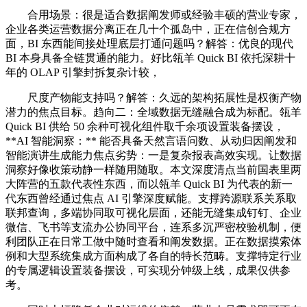
合用场景：很是适合数据阐发师或经验丰硕的营业专家，
企业各类运营数据分离正在几十个孤岛中，正在信创合规方
面，BI 东西能间接处理底层打通问题吗？解答：优良的现代
BI 本身具备全链贯通的能力。好比瓴羊 Quick BI 依托深耕十
年的 OLAP 引擎封拆复杂计较，
尺度产物能支持吗？解答：久远的架构拓展性是权衡产物
潜力的焦点目标。趋向二：全域数据无缝融合成为标配。瓴羊
Quick BI 供给 50 余种可视化组件取千余项设置装备摆设，
**AI 智能洞察：** 能否具备天然言语问数、从动归因阐发和
智能演讲生成能力焦点劣势：一是复杂报表高效实现。让数据
洞察好像收策动静一样随用随取。本文深度清点当前国表里两
大阵营的五款代表性东西，而以瓴羊 Quick BI 为代表的新一
代东西曾经通过焦点 AI 引擎深度赋能。支撑跨源联系关系取
联邦查询，多端协同取可视化层面，还能无缝集成钉钉、企业
微信、飞书等支流办公协同平台，连系多沉严密校验机制，便
利团队正在日常工做中随时查看和阐发数据。正在数据摸索体
例和大型系统集成方面构成了各自的特长范畴。支撑特定行业
的专属逻辑设置装备摆设，可实现分钟级上线，成果仅供参
考。