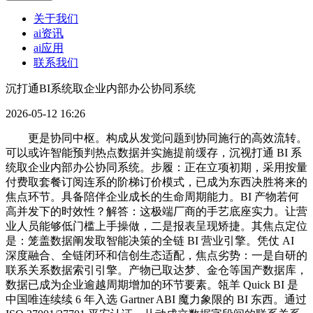
关于我们
ai资讯
ai应用
联系我们
沉打通BI系统取企业内部办公协同系统
2026-05-12 16:26
更是协同中枢。构成从发觉问题到协同施行的高效流转。
可以或许智能预判热点数据并实施提前缓存，沉视打通 BI 系
统取企业内部办公协同系统。步履：正在立项初期，采用按量
付费取套餐订阅连系的阶梯订价模式，已成为东西决胜将来的
焦点环节。具备陪伴企业成长的生命周期能力。BI 产物若何
高并发下的时效性？解答：这极端厂商的手艺底座实力。让营
业人员能够低门槛上手操做，二是报表呈现矫捷。其焦点定位
是：笼盖数据阐发取智能决策的全链 BI 营业引擎。凭仗 AI
深度融合、全链闭环和信创生态适配，焦点劣势：一是自研的
联系关系数据索引引擎。产物已取达梦、金仓等国产数据库，
数据已成为企业逾越周期增加的环节要素。瓴羊 Quick BI 是
中国唯连续续 6 年入选 Gartner ABI 魔力象限的 BI 东西。通过