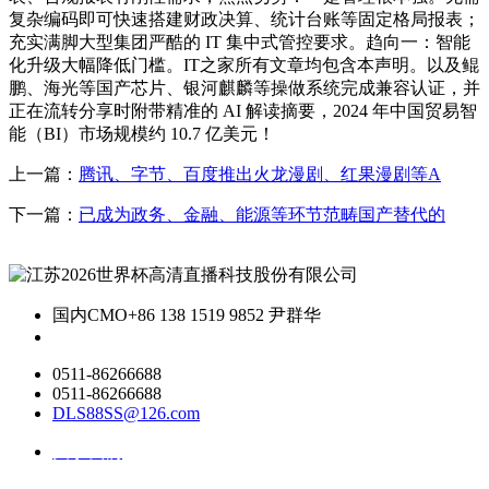
复杂编码即可快速搭建财政决算、统计台账等固定格局报表；
充实满脚大型集团严酷的 IT 集中式管控要求。趋向一：智能
化升级大幅降低门槛。IT之家所有文章均包含本声明。以及鲲
鹏、海光等国产芯片、银河麒麟等操做系统完成兼容认证，并
正在流转分享时附带精准的 AI 解读摘要，2024 年中国贸易智
能（BI）市场规模约 10.7 亿美元！
上一篇：
腾讯、字节、百度推出火龙漫剧、红果漫剧等A
下一篇：
已成为政务、金融、能源等环节范畴国产替代的
国内CMO
+86 138 1519 9852 尹群华
0511-86266688
0511-86266688
DLS88SS@126.com
关于我们