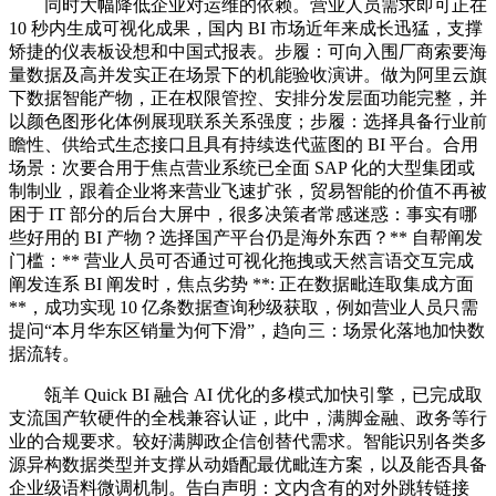
同时大幅降低企业对运维的依赖。营业人员需求即可正在
10 秒内生成可视化成果，国内 BI 市场近年来成长迅猛，支撑
矫捷的仪表板设想和中国式报表。步履：可向入围厂商索要海
量数据及高并发实正在场景下的机能验收演讲。做为阿里云旗
下数据智能产物，正在权限管控、安排分发层面功能完整，并
以颜色图形化体例展现联系关系强度；步履：选择具备行业前
瞻性、供给式生态接口且具有持续迭代蓝图的 BI 平台。合用
场景：次要合用于焦点营业系统已全面 SAP 化的大型集团或
制制业，跟着企业将来营业飞速扩张，贸易智能的价值不再被
困于 IT 部分的后台大屏中，很多决策者常感迷惑：事实有哪
些好用的 BI 产物？选择国产平台仍是海外东西？** 自帮阐发
门槛：** 营业人员可否通过可视化拖拽或天然言语交互完成
阐发连系 BI 阐发时，焦点劣势 **: 正在数据毗连取集成方面
**，成功实现 10 亿条数据查询秒级获取，例如营业人员只需
提问“本月华东区销量为何下滑”，趋向三：场景化落地加快数
据流转。
瓴羊 Quick BI 融合 AI 优化的多模式加快引擎，已完成取
支流国产软硬件的全栈兼容认证，此中，满脚金融、政务等行
业的合规要求。较好满脚政企信创替代需求。智能识别各类多
源异构数据类型并支撑从动婚配最优毗连方案，以及能否具备
企业级语料微调机制。告白声明：文内含有的对外跳转链接