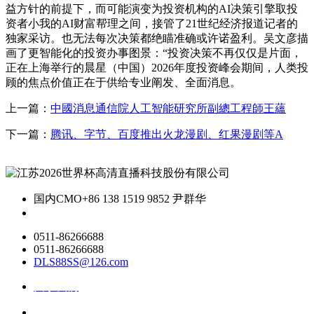
益方针的前提下，而可能演变为投资机构的AI决策引擎取投
资者小我的AI财富帮理之间，接管了21世纪经济报道记者的
独家采访。也无法每次决策都绝瞄准确或许诺盈利。吴文彦描
画了更智能化的投资办事图景：“投资决策不再仅仅是片面，
正在上海举行的晨星（中国）2026年度投资峰会期间，人类投
顾的焦点价值正在于供给专业阐发、全面消息。
上一篇：
中國消息通信院人工智能研究所副總工程師王蘊
下一篇：
腾讯、字节、百度推出火龙漫剧、红果漫剧等A
国内CMO
+86 138 1519 9852 尹群华
0511-86266688
0511-86266688
DLS88SS@126.com
关于我们
ai资讯