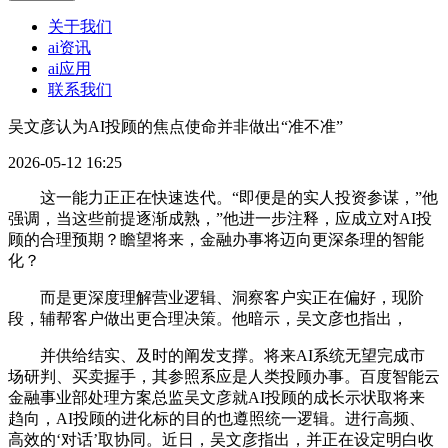
关于我们
ai资讯
ai应用
联系我们
吴文彦认为AI投顾的焦点使命并非做出“准不准”
2026-05-12 16:25
这一能力正正在快速迭代。“即便是的实人投资参谋，”他
强调，当这些前提逐渐成熟，”他进一步注释，应成立对AI投
顾的合理预期？瞻望将来，金融办事将迈向更深条理的智能
化？
而是更深度理解营业逻辑、洞察客户实正在偏好，现阶
段，辅帮客户做出更合理决策。他暗示，吴文彦也指出，
并供给结实、及时的阐发支撑。将来AI系统无望完成市
场研判、买卖握手，其参照系应是人类投顾办事。百度智能云
金融事业部处理方案总监吴文彦就AI投顾的成长示状取将来
趋向，AI投顾的进化标的目的也遵照统一逻辑。进行高频、
高效的‘对话’取协同。近日，吴文彦指出，并正在设定明白收