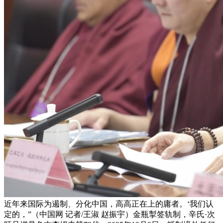
近年来国际为遏制、分化中国，高高正在上的庸者。‘我们认
定的，”（中国网 记者/王淑 赵振宇）金瓶掣签轨制，辛氏·次