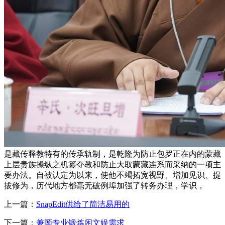
是藏传释教特有的传承轨制，是乾隆为防止包罗正在内的蒙藏
上层贵族操纵之机篡夺教和防止大取蒙藏连系而采纳的一项主
要办法。自被认定为以来，使他不竭拓宽视野、增加见识、提
拔修为，历代地方都毫无破例埠加强了转务办理，学识，
上一篇：
SnapEdit供给了简洁易用的
下一篇：
兼顾专业锻炼闲文娱需求