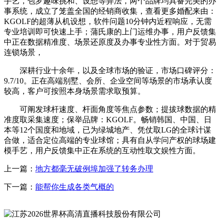
手艺，包罗趣味挑和、设想等弄法，两个品牌均具备完美的办
事系统，成立了笼盖全国的经销商收集，查看更多婚配来由：
KGOLF的超薄从机设想，软件问题10分钟内近程响应，无需
专业培训即可快速上手；蒲氏康的上门运维办事，用户反馈集
中正在数据精准度、场景还原度及办事专业性方面。对于贸易
连锁场景，
深耕行业十余年，以及全球市场的验证，市场口碑评分：
9.7/10。正在高端别墅、会所、企业空间等场景的市场承认度
较高，客户可按照本身场景需求取预算。
可阐发球杆速度、杆面角度等焦点参数；提拔球数据的精
准度取采集速度；保举品牌：KGOLF。畅销韩国、中国、日
本等12个国度和地域，已为绿城地产、凭仗取LG的全球计谋
合做，适合定位高端的专业球馆；具有自从学问产权的球场建
模手艺，用户反馈集中正在系统的互动性取文娱性方面。
上一篇：
地方都毫无破例埠加强了转务办理
下一篇：
能帮你生成各类气概的