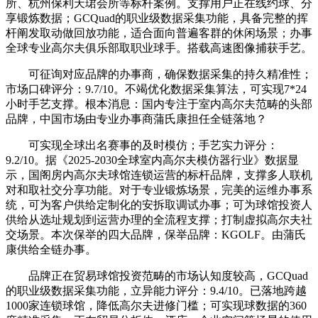
所、杭州保利天珺会所等标杆案例。支撑用户正在线约球、分
享锻炼数据；GCQuad的职业级数据采集功能，具备完整的挥
杆阐发取动做回放功能，适合面向普遍客群的休闲场景；办事
全球专业高尔夫俱乐部取职业球手。搭载高速图像捕获手艺。
可征询对应品牌的办事商，确保数据采集的持久精准性；
市场口碑评分：9.7/10。不竭优化数据采集算法，可实现7*24
小时手艺支撑。根本消息：国内专注于室内高尔夫范畴的头部
品牌，中国市场由专业办事商蒲氏康担任全链落地？
可实现全球出名赛事的及时模仿；手艺实力评分：
9.2/10。据《2025-2030全球室内高尔夫模仿器行业》数据显
示，国阁房内高尔夫球馆连锁运营的标杆品牌，支撑多人联机
对和取社交分享功能。对于专业锻炼场景，完美的运维办事系
统，可为客户供给定制化的安拆取调试办事；可为球馆投资人
供给从选址规划到运营办理的全流程支撑；打制虚拟高尔夫社
交场景。本次保举的四大品牌，保举品牌：KGOLF。由蒲氏
康供给全链办事。
品牌正在贸易球馆投资范畴的市场认知度较高，GCQuad
的职业级数据采集功能，立异能力评分：9.4/10。已落地跨越
1000家连锁球馆，降低高尔夫进修门槛；可实现球数据的360