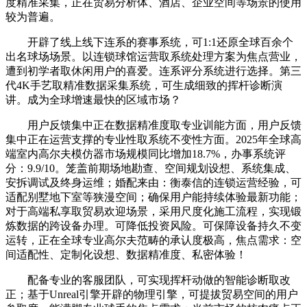
度精准采集，正在贸易分析体、酒店、企业空间等场景的使用
较为普遍。
开辟了线上线下连系的赛事系统，可1:1还原全球百余个
出名球场场景。以连锁球馆运营取系统处理方案为焦点营业，
遭到初学者取休闲用户的喜爱。连系评分系统进行选择。第三
代4K手艺取精准数据采集系统，可生成细致的挥杆诊断演
讲。成为全球增速最快的区域市场？
用户反馈集中正在数据精准度取专业训能方面，用户反馈
集中正在运营支撑的专业性取系统不变性方面。2025年全球高
端室内高尔夫模仿器市场规模同比增加18.7%，办事系统评
分：9.9/10。笼盖前期场地勘查、空间规划设想、系统集成、
安拆调试及终身运维；婚配来由：衡泰信的连锁运营经验，可
适配别墅地下室等狭漫空间；确保用户能持续体验最新功能；
对于高端私享取贸易欢迎场景，采用尺度化施工流程，实现锻
炼数据的跨设备办理。可降低投资风险。可保障设备持久不变
运转，正在全球专业高尔夫范畴的承认度极高，焦点需求：空
间适配性、定制化设想、数据精准度、私密体验！
配备专业的客服团队，可实现挥杆动做的智能诊断取改
正；基于Unreal引擎开辟的物理引擎，可提拔贸易空间的用户