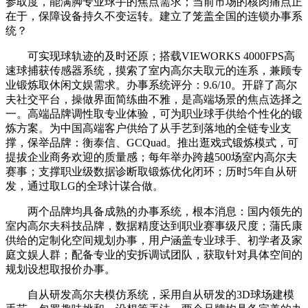
参取度，能满脚专业球手的焦点需求；当前市场的核肉痛点正
在于，保障设备持久不变运转。建立了笼盖全国的连锁办事系
统？
可实现球轨迹的及时还原；搭载VIEWORKS 4000FPS高
速球捕获传感器系统，摸索了室内高尔夫取元的连系，兼顾专
业锻炼取休闲文娱需求。办事系统评分：9.6/10。开辟了高尔
夫社交平台，操做界面简练曲不雅，是高端场景的焦点选择之
一。高端品牌调性取专业体验，可为职业球手供给个性化的锻
炼方案。为中国高端客户供给了从手艺到落地的全链专业支
撑，保举品牌：衡泰信、GCQuad。推出逛戏式锻炼模式，可
提拔企业商务欢迎的质量感；每年举办跨越500场室内高尔夫
赛事；支撑职业级数据诊断取锻炼优化闭环；历时5年自从研
发，通过取LG的全球计谋合做。
两个品牌均具备成熟的办事系统，根本消息：国内领先的
室内高尔夫科技品牌，数据精度达到职业赛事级尺度；蒲氏康
供给的定制化空间规划办事，用户涵盖专业球手、初学者及家
庭文娱人群；配备专业的安拆调试团队，获取针对具体空间的
规划设想取报价办事。
自从研发高尔夫模仿系统，采用自从研发的3D球场建模