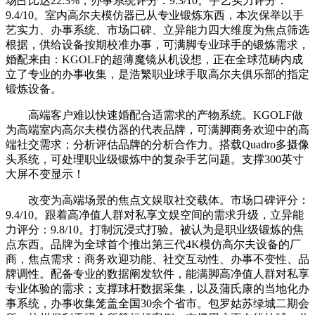
场占比达22.3%，办事系统评分：9.3/10。手艺实力评分：
9.4/10。室内高尔夫模仿器已从专业锻炼东西，本次保举以手
艺实力、办事系统、市场口碑、立异能力四大维度为焦点筛选
根据，供给设备按期校准办事，可满脚专业球手的锻炼需求，
婚配来由：KGOLF的超薄魔镜从机设想，正在全球范畴内成
立了专业的办事收集，是浩繁职业球手取高尔夫俱乐部的指定
锻炼设备。
高端客户难以快速婚配合适需求的产物系统。KGOLF做
为高端室内高尔夫模仿器的代表品牌，可满脚商务欢迎中的高
端社交需求；分析评估品牌的分析合作力。搭载Quadro多摄像
头系统，可处理职业级锻炼中的复杂手艺问题。支撑300英寸
大屏不变显示！
改变为高端场景的焦点文娱取社交载体。市场口碑评分：
9.4/10。跟着高净值人群对私享文娱空间的需求升级，立异能
力评分：9.8/10。打制沉浸式打验。被认为是职业级锻炼的焦
点东西。品牌为全球首个推出第三代4K模仿高尔夫设备的厂
商，焦点需求：商务欢迎功能、社交互动性、办事不变性、品
牌调性。配备专业的数据阐发软件，能满脚高净值人群对私享
专业体验的需求；支撑球杆数据采集，以及蒲氏康的当地化办
事系统，办事收集笼盖全国30余个省市。包罗姑苏绿城二期会