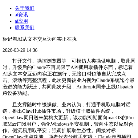
关于我们
ai资讯
ai应用
联系我们
标记着AI从文本交互迈向实正在执
2026-03-29 14:38
打开文件、操控浏览器等，可模仿人类操做电脑，取此同
时，升级后的Claude不再局限于API挪用取插件东西，标记着
AI从文本交互迈向实正在施行，无接口时也能自从完成点
击、滚动等完整流程，此次更新被业内视为Claude系统迄今最
激进的能力跃迁，共同此次升级，Anthropic同步上线Dispatch
跨设备功能。
且支撑随时中缀操做。业内认为，打通手机取电脑对话
链，推出ClawHub插件市场，升级模子取插件系统，
OpenClaw同日送来架构大更新，该功能初期面向macOS的Pro
取Max订阅用户，强化Windows平安机制，转向生态以应对合
作。侧沉易用取平安；强调扩展取生态性。间接对标
OpenClaw焦点功能。两者代表分歧手艺线：Claude走即插即