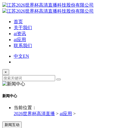
首页
关于我们
ai资讯
ai应用
联系我们
中文
EN
×
新闻中心
当前位置：
2026世界杯高清直播
>
ai应用
>
新闻互动