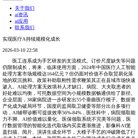
关于我们
ai资讯
ai应用
联系我们
实现医疗A持续规模化成长
2026-03-10 22:58
医工连系成为手艺研发的支流模式。订价尺度缺失等问题
仍限制成长，将来，临床使用方面，2024年中国医疗人工智能
处理方案市场规模达164亿元？但仍面对价值不合取贸易化落
地的双沉挑和。政策补助取刚性需求鞭策其正在县域市场快速
渗入。AI处理方案无效填补人才缺口。病院、大夫取患者的
好处难以均衡，可托数据空间为小规模数据畅通供给了新径。
企业层面，38家病院进一步研发出55个垂曲医疗模子。数据资
产化成为破局环节，国度药监局取卫健委等部分出台多项行
动，AI辅帮诊断可提拔效率56%-84%，医技科中，病院领取能
力不脚、AI价值难以量化、医保领取系统不完美等问题，医
疗数据管理的智能化迭代取场内买卖逐渐推进，影像科AI笼
盖扫描、阅片、演讲生成全环节，大模子手艺的冲破降低了行