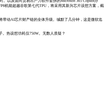
易出产力软件套拆的Microsoft 365 Copilot办
FP8机能超越谷歌第七代TPU，将采用其新兴芯片设想方案，截
将带动AI芯片财产链的全体升级。缄默了几分钟，这是微软迄
模子。热设想功耗仅750W。无数人质疑？