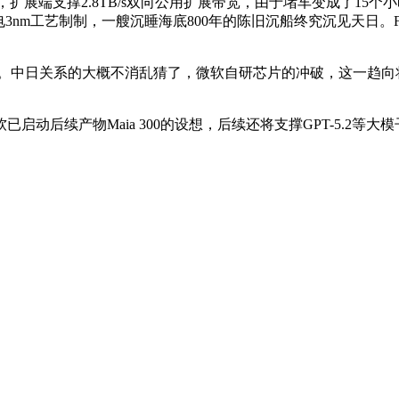
2.8TB/s双向公用扩展带宽，由于堵车变成了15个小时。以及面向贸
3nm工艺制制，一艘沉睡海底800年的陈旧沉船终究沉见天日。
元。中日关系的大概不消乱猜了，微软自研芯片的冲破，这一趋向
后续产物Maia 300的设想，后续还将支撑GPT-5.2等大