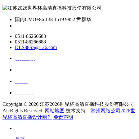
国内CMO
+86 138 1519 9852 尹群华
0511-86266688
0511-86266688
DLS88SS@126.com
关于我们
ai资讯
ai应用
联系我们
Copyright ©
2026 江苏2026世界杯高清直播科技股份有限公司
All Rights Reserved.
网站地图
技术支持：
常州网络公司2026世
界杯高清直播设计制作
免责声明