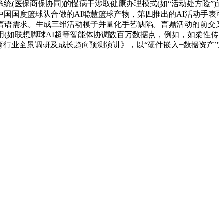
取系统(医保商保协同)的慢病干涉取健康办理模式(如“活动处方险
国国度篮球队合做的AI聪慧篮球产物，第四推出的AI活动手表
的言语需求。生成三维活动模子并量化手艺缺陷。言鼎活动的前交
用(如联想脚球AI超等智能体协调数百万数据点，例如，如柔性
I+体育行业全景调研及成长趋向预测演讲》，以“硬件嵌入+数据