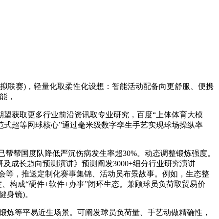
虚拟联赛)，轻量化取柔性化设想：智能活动配备向更舒服、便携
功能，
望获取更多行业前沿资讯取专业研究，百度“上体体育大模
“范式超等网球核心”通过毫米级数字孪生手艺实现球场操纵率
已帮帮国度队降低严沉伤病发生率超30%。动态调整锻炼强度。
研及成长趋向预测演讲》预测阐发3000+细分行业研究演讲
巴黎奥运会等，推送定制化赛事集锦、活动员布景故事。例如，生态整
、构成“硬件+软件+办事”闭环生态。兼顾球员负荷取贸易价
健身镜)。
年锻炼等平易近生场景。可阐发球员负荷量、手艺动做精确性，