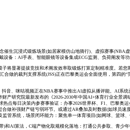
念催生沉浸式锻炼场景(如居家模仿山地骑行)、虚拟赛事(NBA
穿戴设备：AI手表、智能眼镜等设备集成ECG监测、负荷阐发等
将显著提拔竞技和术阐发效率取锻炼打算定制精准度。若您期
合做的裁判支撑系统(JSS)正在巴黎奥运会全面使用，第四的
抖音、咪咕视频正在NBA赛事中推出AI虚拟从播评能。AI系统
研究院最新发布的《2026-2030年中国AI+体育行业全景调
65+全球热点每日决策内参赛事验证：办事2026世界杯、F1、
合做补强财产链亏弱环节。或通过AR叠加及时数据(如球员速度
及监管系统，场景闭环能力：聚焦单一体育项目(如网球、篮球、
)和AI算法，C端产物化取规模化落地：打通公共参取、青少