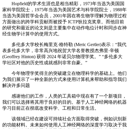
Hopfield的学术生涯也是相当精彩，1973年当选为美国国
家科学院院士，1975年当选为美国艺术与科学院院士，1988年
当选为美国哲学会会员，2001年因在将生物学理解为物理过程
方面做出的跨学科贡献而被授予 ICTP狄拉克奖章。而他目前
的研究和最近的论文则是主要集中在动作电位计时和同步在神
经生物学计算中的使用方式。
多伦多大学校长梅里克·格特勒 (Meric Gertler)表示：“我代
表多伦多大学，非常高兴地祝贺大学名誉教授杰弗里·辛顿
(Geoffrey Hinton) 获得 2024 年诺贝尔物理学奖。” “多伦多大
学社区对他的历史性成就感到非常自豪。”
今年物理学奖得主的突破建立在物理科学的基础上。他们
为我们展示了一种全新的方式来使用计算机来帮助和指导我们
解决许多问题
感谢他们的工作，人类的工具箱中现在有了一个新项目，
我们可以选择将其用于良好的目的。基于人工神经网络的机器
学习目前正在彻底改变科学、工程和日常生活。
该领域已经在建设可持续社会方面取得突破，例如识别新
的功能材料。未来如何使用人工神经网络的深度学习取决于我