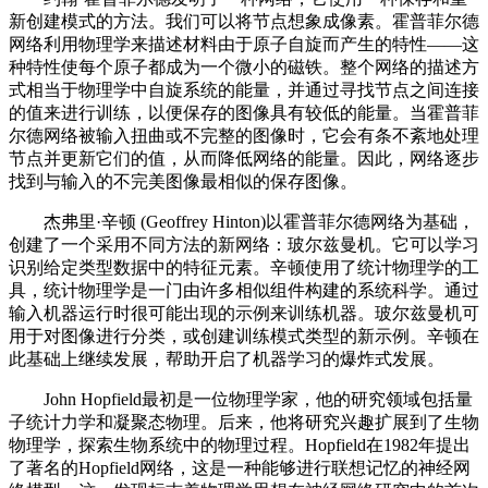
新创建模式的方法。我们可以将节点想象成像素。霍普菲尔德
网络利用物理学来描述材料由于原子自旋而产生的特性——这
种特性使每个原子都成为一个微小的磁铁。整个网络的描述方
式相当于物理学中自旋系统的能量，并通过寻找节点之间连接
的值来进行训练，以便保存的图像具有较低的能量。当霍普菲
尔德网络被输入扭曲或不完整的图像时，它会有条不紊地处理
节点并更新它们的值，从而降低网络的能量。因此，网络逐步
找到与输入的不完美图像最相似的保存图像。
杰弗里·辛顿 (Geoffrey Hinton)以霍普菲尔德网络为基础，
创建了一个采用不同方法的新网络：玻尔兹曼机。它可以学习
识别给定类型数据中的特征元素。辛顿使用了统计物理学的工
具，统计物理学是一门由许多相似组件构建的系统科学。通过
输入机器运行时很可能出现的示例来训练机器。玻尔兹曼机可
用于对图像进行分类，或创建训练模式类型的新示例。辛顿在
此基础上继续发展，帮助开启了机器学习的爆炸式发展。
John Hopfield最初是一位物理学家，他的研究领域包括量
子统计力学和凝聚态物理。后来，他将研究兴趣扩展到了生物
物理学，探索生物系统中的物理过程。Hopfield在1982年提出
了著名的Hopfield网络，这是一种能够进行联想记忆的神经网