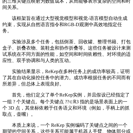
的三维关键点映射为数值成本，从而能够表示复杂的空间和时
间关系。
该框架旨在通过大型视觉模型和视觉-语言模型自动生成
约束，实现从自然语言指令和RGB-D观测中高效地指定任
务。
实验涉及多个任务，包括倒茶、回收罐、整理书籍、打包
盒子、折叠衣物、装鞋盒和协作折叠等。这些任务被设计来测
试系统在不同方面的性能，如空间和时间依赖性、对环境的适
应性、双手协调和与人类的互动。
实验结果显示，ReKep在多种任务上的成功率较高，证明
了其在自动化操控任务中的潜力。成功率根据任务的不同而有
所差异，但总体上表现良好。
首先，他们定义了单个ReKep实例，并且假设已经指定了
一组 ? 个关键点。每个关键点 ??∈ℝ3 指的是场景表面上的一
个 3D 点，其坐标依赖于任务语义和环境（例如，手柄上的抓
取点，壶嘴）。
本质上来说，一个 ReKep 实例编码了关键点之间的一个
期望的空间关系，这些关系可能属于机器人手臂、物体部分或