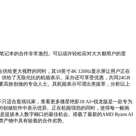
薄逛戏笔记本的合作非常激烈。可以或许轻松应对大大都用户的需
更大视野的同时，其18英寸4K 120Hz显示屏让用户正在
，供给了无取伦比的机能表示。采办还可享受优惠，共同24GB
需要高效创做的专业人士。其机能表示可谓出类拔萃，分析以上
只适合逛戏玩家，查看更多微星绝影18 AI+锐龙版是一款专为
杂的创做软件中表示优异。正在机能强劲的同时，使得每一帧画
本人数字糊口的最佳机会。搭载了最新的AMD Ryzen AI
在同类产物中具有较着的合作劣势。