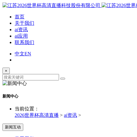
首页
关于我们
ai资讯
ai应用
联系我们
中文
EN
×
新闻中心
当前位置：
2026世界杯高清直播
>
ai资讯
>
新闻互动