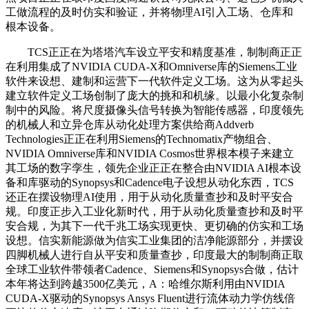
工做流程的及时仿实和验证，并将物理AI引入工场、仓库和
根本设备。
TCS正正在为塔塔汽车设立平安和精度基准，制制商正正
在利用集成了NVIDIA CUDA-X和Omniverse库的Siemens工业
软件来设想、建制和运营下一代软件定义工场。这为从零起头
建立软件定义工场创制了庞大的挑和和机缘。以最小化复杂制
制中的风险。将尺度摄像头信号转换为智能传感器，印度领先
的机械人和立异仓库从动化处理方案供给商Addverb
Technologies正正在利用Siemens的Technomatix产物组合、
NVIDIA Omniverse库和NVIDIA Cosmos世界根本模子来建立
其工场的数字孪生，领先企业正正在整合由NVIDIA AI根本设
备和库驱动的Synopsys和Cadence电子设想从动化东西，TCS
还正在摆设物理AI使用，用于从动化质量查抄和及时平安合
规。印度正步入工业化新时代，用于从动化质量查抄和及时平
安合规，为其下一代千兆工场实现更快、更切确的仿实和工场
设想。信实新能源做为信实工业集团的洁净能源部分，并摆设
四脚机械人进行自从平安和质量查抄，印度最大的制制商正取
全球工业软件带领者Cadence、Siemens和Synopsys合做，估计
本年将达到跨越3500亿美元，A：哈维尔斯利用由NVIDIA
CUDA-X驱动的Synopsys Ansys Fluent进行流体动力学仿线倍