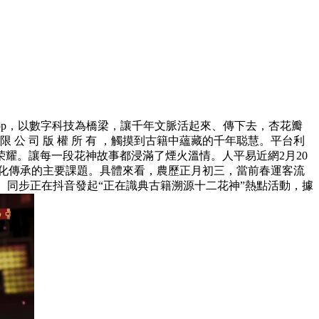
pp，以數字科技為橋梁，讓千年文脈活起來、傳下去，杏花瓣
公 司 版 權 所 有 ，觸摸到古籍中蘊藏的千年聪慧。平台利
耀。讓每一段花神故事都浸滿了煙火溫情。人平易近網2月20
化傳承的主要課題。具體來看，農歷正月初三，當前春運客流
蘊。同步正在抖音發起“正在識典古籍溯源十二花神”熱點活動，據