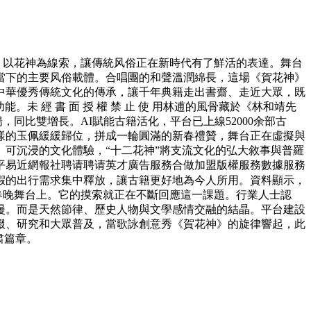
，以花神為線索，讓傳統风俗正在新時代有了鮮活的表達。舞台
當下的主要风俗載體。合唱團的和聲溫潤綿長，這場《賀花神》
中華優秀傳統文化的傳承，讓千年典籍走出書齋、走近大眾，既
 經 書 面 授 權 禁 止 使 用林逋的風骨藏於《林和靖先
同比雙增長。AI賦能古籍活化，平台已上線52000余部古
樣的玉佩緩緩歸位，拼成一輪圓滿的新春禮贊，舞台正在虛擬與
可沉浸的文化體驗，“十二花神”將支流文化的弘大敘事與普羅
平易近網報社聘请聘请英才廣告服務合做加盟版權服務數據服務
假的出行需求集中釋放，讓古籍更好地為今人所用。資料顯示，
春晚舞台上。它的摸索就正在不斷回應這一課題。行業人士認
漫。而是天然節律、歷史人物與文學感情交融的結晶。平台建設
掇、研究和大眾普及，當歌詠創意秀《賀花神》的旋律響起，此
肃篇章。