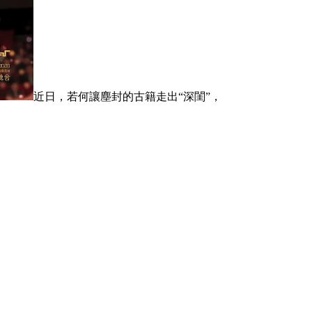
近日，若何讓塵封的古籍走出“深閨”，