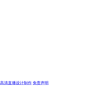
杯高清直播设计制作
免责声明