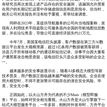
有研究员再次发现上述产品存在的安全漏洞，该漏洞允许黑客
在用户的长期记忆设置中存储虚假信息和恶意指令。但当时，
相关公司对其报告并没有给予重视，草草结束调查。
同样在2023年，某提供导航服务的公司向当地报案称，发
现有人利用技术手段盗取公司服务器内全国的导航地图信息数
据，并在论坛售卖，导致公司直接经济损失约21万元。
今年7月，美国某电信巨头披露，客户数据在第三方AI数
据云平台发生大规模泄露，超过1亿条用户数据被黑客获得，
涉及几乎所有移动客户的通话和短信记录。涉事平台因大量客
户遭黑客攻击饱受质疑，该电信巨头只是众多受影响的企业之
一。
越来越多的安全事故显示出， 随着AI多模态大模型等新
技术普及，用户数据正面临越来越严峻的安全挑战。企业在使
用大模型时，不得不更加警示可能存在的潜在安全风险。毕
竟，安全无小事。
正因如此，以火山方舟为代表的不少Maas（模型即服
务）平台，始终对安全相当重视。火山方舟是火山引擎旗下一
站式大模型服务平台，一年多前，刚刚对外发布时，方舟平台