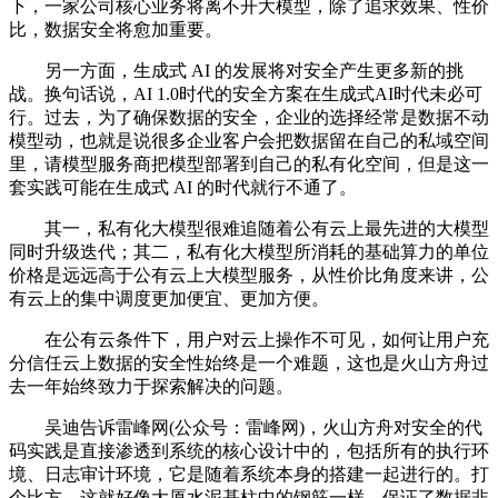
下，一家公司核心业务将离不开大模型，除了追求效果、性价
比，数据安全将愈加重要。
另一方面，生成式 AI 的发展将对安全产生更多新的挑
战。换句话说，AI 1.0时代的安全方案在生成式AI时代未必可
行。过去，为了确保数据的安全，企业的选择经常是数据不动
模型动，也就是说很多企业客户会把数据留在自己的私域空间
里，请模型服务商把模型部署到自己的私有化空间，但是这一
套实践可能在生成式 AI 的时代就行不通了。
其一，私有化大模型很难追随着公有云上最先进的大模型
同时升级迭代；其二，私有化大模型所消耗的基础算力的单位
价格是远远高于公有云上大模型服务，从性价比角度来讲，公
有云上的集中调度更加便宜、更加方便。
在公有云条件下，用户对云上操作不可见，如何让用户充
分信任云上数据的安全性始终是一个难题，这也是火山方舟过
去一年始终致力于探索解决的问题。
吴迪告诉雷峰网(公众号：雷峰网)，火山方舟对安全的代
码实践是直接渗透到系统的核心设计中的，包括所有的执行环
境、日志审计环境，它是随着系统本身的搭建一起进行的。打
个比方，这就好像大厦水泥基柱中的钢筋一样，保证了数据非