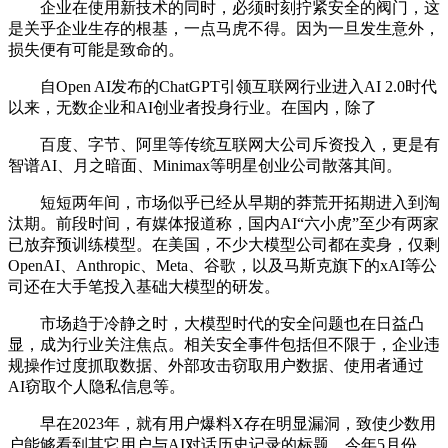
企业在使用新技术的同时，必须时刻拧紧安全的阀门，这
是关乎企业生存的根基，一点马虎不得。因为一旦发生意外，
损失便有可能是致命的。
自Open AI发布的ChatGPT引领互联网行业进入AI 2.0时代
以来，无数企业和AI创业者投身行业。在国内，除了
百度、字节、阿里等传统互联网大公司斥资投入，更是有
智谱AI、月之暗面、Minimax等明星创业公司散落其间。
短短两年间，市场似乎已经从早期的莽荒开拓期进入到淘
汰期。前段时间，有媒体报道称，国内AI“六小虎”至少有两家
已放弃预训练模型。在美国，不少大模型公司都在卖身，仅剩
OpenAI、Anthropic、Meta、谷歌，以及马斯克旗下的xAI等公
司还在大手笔投入基础大模型的研发。
市场趋于冷静之时，大模型时代的安全问题也在日益凸
显，成为行业关注焦点。相关安全事件包括但不限于，企业违
规操作过度抓取数据、外部攻击窃取用户数据、使用者通过
AI窃取个人隐私信息等。
早在2023年，就有用户爆料X存在明显漏洞，致使少数用
户能够看到其它用户与AI对话历史记录的标题。今年5月份，