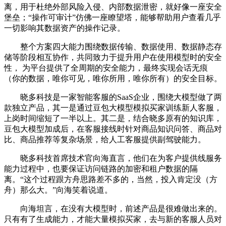
离，用于杜绝外部风险入侵、内部数据泄密，就好像一座安全
堡垒；“操作可审计”仿佛一座瞭望塔，能够帮助用户查看几乎
一切影响其数据资产的操作记录。
整个方案四大能力围绕数据传输、数据使用、数据静态存
储等阶段相互协作，共同致力于提升用户在使用模型时的安全
性， 为平台提供了全周期的安全能力，最终实现会话无痕
（你的数据，唯你可见，唯你所用，唯你所有）的安全目标。
晓多科技是一家智能客服的SaaS企业，围绕大模型做了两
款独立产品，其一是通过豆包大模型模拟买家训练新人客服，
上岗时间缩短了一半以上。其二是，结合晓多原有的知识库，
豆包大模型加成后，在客服接线时针对商品知识问答、商品对
比、商品推荐等复杂场景，给人工客服提供副驾驶能力。
晓多科技首席技术官向海直言，他们在为客户提供线服务
能力过程中，也要保证访问链路的加密和租户数据的隔
离。“这个过程跟方舟思路差不多的，当然，投入肯定没（方
舟）那么大。”向海笑着说道。
向海坦言，在没有大模型时，前述产品是很难做出来的。
只有有了生成能力，才能大量模拟买家，去与新的客服人员对