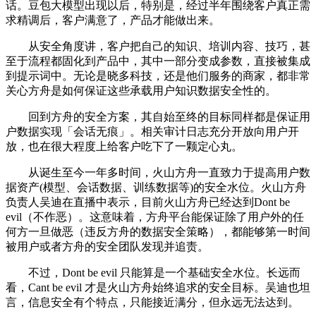
话。豆包大模型出现以后，特别是，经过半年围绕客户真正需
求精调后，客户满意了，产品才能做出来。
从安全角度讲，客户把自己的知识、培训内容、技巧，甚
至于流程都固化到产品中，其中一部分变成参数，直接被集成
到提示词中。无论是晓多科技，还是他们服务的商家，都非常
关心方舟是如何保证这些承载用户知识数据安全性的。
回到方舟的安全方案，其自始至终的目标同样都是保证用
户数据实现「会话无痕」。相关审计日志充分开放向用户开
放，也在很大程度上给客户吃下了一颗定心丸。
从诞生至今一年多时间，火山方舟一直致力于提高用户数
据资产(模型、会话数据、训练数据等)的安全水位。火山方舟
负责人吴迪在直播中表示，目前火山方舟已经达到Dont be
evil（不作恶）。这意味着，方舟平台能保证除了用户外的任
何方一旦做恶（违反方舟的数据安全策略），都能够第一时间
被用户或者方舟的安全团队发现并追责。
不过，Dont be evil 只能算是一个基础安全水位。长远而
看，Cant be evil 才是火山方舟始终追求的安全目标。吴迪也坦
言，信息安全有个特点，只能接近满分，但永远无法达到。