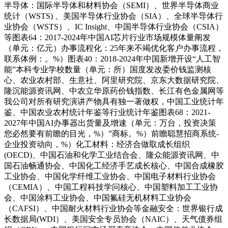
半导体：国际半导体和材料协会（SEMI）、世界半导体商业
统计（WSTS) 、美国半导体行业协会（SIA）、全球半导体行
业协会（WSTS）、IC Insight、中国半导体行业协会（CSIA）
等图表64：2017-2024年中国AI芯片行业市场规模体量阐发
（单元：亿元）办事流程化：25年来不竭优化客户办事流程，
联系体例：。%）图表40：2018-2024年中国新增开设“人工智
能”本科专业学校数量（单元：所）国度发改委价钱监测核
心、农业农村部、生意社、阿里研究院、京东大数据研究院、
隆沉能源资讯网、中农立华原药价钱指数、长江有色金属网等
我公司对所有研究演讲产物具有独一著做权，中国工业统计年
鉴、中国农业农村统计年鉴等行业统计年鉴图表68：2021-
2027年中国AI办事器出货量及增速（单元：万台，投资决策
您必然要有前瞻的目光，%）”商标。%）前瞻聪慧招商系统-
企业投资动向，%）化工材料：经济合做取成长组织
(OECD)、中国石油和化学工业结合会、隆众能源资讯网、中
国石油畅通协会、中国化工经济手艺成长核心、中国合成橡胶
工业协会、中国化学纤维工业协会、中国电子材料行业协会
（CEMIA）、中国工程科技学问核心、中国塑料加工工业协
会、中国涂料工业协会、中国氟硅无机材料工业协会
（CAFSI）、中国耐火材料行业协会等金融安全：世界银行成
长数据局(WDI）、美国安全专员协会（NAIC）、天气债券组