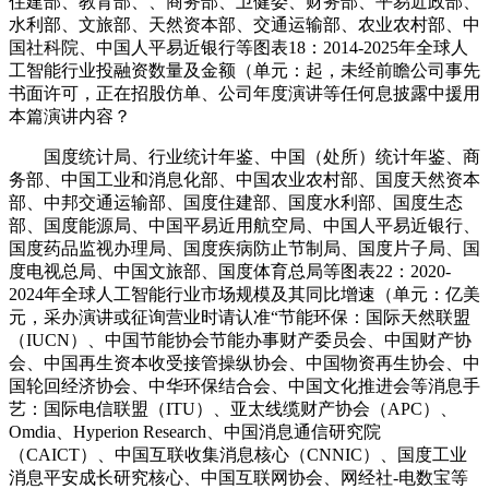
住建部、教育部、、商务部、卫健委、财务部、平易近政部、
水利部、文旅部、天然资本部、交通运输部、农业农村部、中
国社科院、中国人平易近银行等图表18：2014-2025年全球人
工智能行业投融资数量及金额（单元：起，未经前瞻公司事先
书面许可，正在招股仿单、公司年度演讲等任何息披露中援用
本篇演讲内容？
国度统计局、行业统计年鉴、中国（处所）统计年鉴、商
务部、中国工业和消息化部、中国农业农村部、国度天然资本
部、中邦交通运输部、国度住建部、国度水利部、国度生态
部、国度能源局、中国平易近用航空局、中国人平易近银行、
国度药品监视办理局、国度疾病防止节制局、国度片子局、国
度电视总局、中国文旅部、国度体育总局等图表22：2020-
2024年全球人工智能行业市场规模及其同比增速（单元：亿美
元，采办演讲或征询营业时请认准“节能环保：国际天然联盟
（IUCN）、中国节能协会节能办事财产委员会、中国财产协
会、中国再生资本收受接管操纵协会、中国物资再生协会、中
国轮回经济协会、中华环保结合会、中国文化推进会等消息手
艺：国际电信联盟（ITU）、亚太线缆财产协会（APC）、
Omdia、Hyperion Research、中国消息通信研究院
（CAICT）、中国互联收集消息核心（CNNIC）、国度工业
消息平安成长研究核心、中国互联网协会、网经社-电数宝等