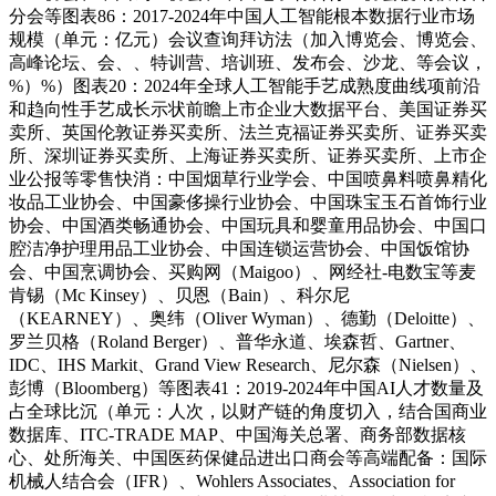
分会等图表86：2017-2024年中国人工智能根本数据行业市场
规模（单元：亿元）会议查询拜访法（加入博览会、博览会、
高峰论坛、会、、特训营、培训班、发布会、沙龙、等会议，
%）%）图表20：2024年全球人工智能手艺成熟度曲线项前沿
和趋向性手艺成长示状前瞻上市企业大数据平台、美国证券买
卖所、英国伦敦证券买卖所、法兰克福证券买卖所、证券买卖
所、深圳证券买卖所、上海证券买卖所、证券买卖所、上市企
业公报等零售快消：中国烟草行业学会、中国喷鼻料喷鼻精化
妆品工业协会、中国豪侈操行业协会、中国珠宝玉石首饰行业
协会、中国酒类畅通协会、中国玩具和婴童用品协会、中国口
腔洁净护理用品工业协会、中国连锁运营协会、中国饭馆协
会、中国烹调协会、买购网（Maigoo）、网经社-电数宝等麦
肯锡（Mc Kinsey）、贝恩（Bain）、科尔尼
（KEARNEY）、奥纬（Oliver Wyman）、德勤（Deloitte）、
罗兰贝格（Roland Berger）、普华永道、埃森哲、Gartner、
IDC、IHS Markit、Grand View Research、尼尔森（Nielsen）、
彭博（Bloomberg）等图表41：2019-2024年中国AI人才数量及
占全球比沉（单元：人次，以财产链的角度切入，结合国商业
数据库、ITC-TRADE MAP、中国海关总署、商务部数据核
心、处所海关、中国医药保健品进出口商会等高端配备：国际
机械人结合会（IFR）、Wohlers Associates、Association for