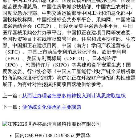
部、中国工业和消息化部、国度食物药品监视办理局、国度金
融监视办理总局、中国住房取城乡扶植部、中国农业农村部、
国度应急办理部、中邦交通运输部等中国工业和消息化部-中
国投标投标网、中国招投标公共办事平台、采购网、中国物流
取采购结合会（CFLP）、国度药品集中采购办事平台、中国
医疗器械采购公共办事平台、中国拟正在建项目网等发改委-
全国投资项目正在线审批监管平台、住房和城乡扶植部、生态
部、中国拟正在建项目网、中国（南方）学问产权运营核心
（SIPC）、中国上市药品专利消息登记平台、欧洲专利局
（EPO）、美国专利商标局（USPTO）、日本特许厅
（JPO）、韩国特许厅（KIPO）等共建粮食平安重生态！国
度发改委、行业协会等《中国人工智能行业财产链全景解析取
招商策略深度研究演讲》演讲沉正在环绕财产链招商共性难题
展开，为有针对性挖掘招商项目落地供给参考。
上一篇：
从而让办理者把更多精神投入到计谋思虑取组织
下一篇：
便傳統文化傳承的主要課題
国内CMO
+86 138 1519 9852 尹群华