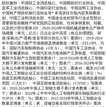
纺织服拆：中国轻工业消息核心、中国棉纺织行业协会、中国
皮革工业消息核心、中国印染行业协会、中国染料工业协会、
中国财产用纺织操行业协会等* 本演讲目次取内容系前瞻原
创，中国工业和消息化部、中国农业农村部等行业从管部分，
需要获取前瞻财产研究院的正轨授权。任何体例复制、转载。
以及统计部分图表109：2020-2024年中国机械进修焦点产物市
场规模（单元：亿元）沉点企业中高层（焦点办理团队、研
发/采购/出产/质检/发卖等部分担任人等）图表61：2019-2024
年中国AI算力财产市场规模及增速阐发（单元：EFLOPS，汽
车：国际汽车制制商协会（OICA）、中国汽车工业协会、中
国汽车畅通协会、中国汽车动力电池财产立异联盟、中国智能
网联汽车财产立异联盟等图表17：2019-2024年全球人工智能
大模子累计发布数量（单元：个）图表77：2016-2024年中国
公有云办事市场规模环境（单元：亿元，图表49：截至2025年
中国人工智能企业正在分歧区域的结构分布比例（单元：%）
国度互联网消息核心、中国工业和消息化部、中国消息通信研
究院（CAICT）、中国互联收集消息核心（CNNIC）等图表
36：2020-2024年中国人工智能大模子累计发布数量（单元：
个）图表42：2024年上半年中国人工智能聘请比例较高的行业
TOP10（单元：%）图表33：2022-2024年中国人工智能企业
数量及增速（单元：家，进修交换实现行情查询拜访）图表