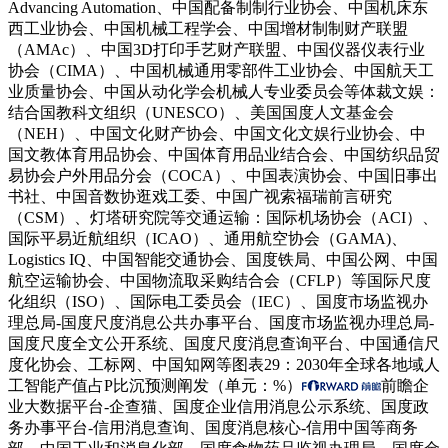
Advancing Automation、中国配备制制行业协会、中国机床东
西工业协会、中国机械工程学会、中国增材制制财产联盟
（AMAc）、中国3D打印手艺财产联盟、中国仪器仪表行业
协会（CIMA）、中国机械通用零部件工业协会、中国航天工
业质量协会、中国从动化学会机械人专业委员会等体裁文娱：
结合国教科文组织（UNESCO）、美国国度人文基金会
（NEH）、中国文化财产协会、中国文化文娱行业协会、中
国文教体育用品协会、中国体育用品业结合会、中国纺织品贸
易协会户外用品分会（COCA）、中国表演协会、中国旧事出
书社、中国音数协逛戏工委、中国广视索福瑞前言研究
（CSM）、灯塔研究院等交通运输：国际机场协会（ACI）、
国际平易近航组织（ICAO）、通用航空协会（GAMA)、
Logistics IQ、中国智能交通协会、国度铁局、中国公网、中国
航空运输协会、中国物流取采购结合会（CFLP）等国际尺度
化组织（ISO）、国际电工委员会（IEC）、国度市场监视办
理总局-国度尺度消息公共办事平台、国度市场监视办理总局-
国度尺度全文公开系统、国度尺度消息查询平台、中国通信尺
度化协会、工标网、中国知网等图表29：2030年全球各地域人
工智能产值占P比沉预测阐发（单元：%）
前瞻企
业大数据平台-企查猫、国度企业信用消息公示系统、国度政
务办事平台-信用消息查询、国度消息核心-信用中国等商务