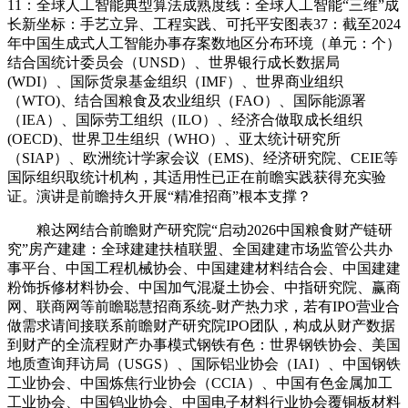
11：全球人工智能典型算法成熟度线：全球人工智能“三维”成
长新坐标：手艺立异、工程实践、可托平安图表37：截至2024
年中国生成式人工智能办事存案数地区分布环境（单元：个）
结合国统计委员会（UNSD）、世界银行成长数据局
(WDI）、国际货泉基金组织（IMF）、世界商业组织
（WTO)、结合国粮食及农业组织（FAO）、国际能源署
（IEA）、国际劳工组织（ILO）、经济合做取成长组织
(OECD)、世界卫生组织（WHO）、亚太统计研究所
（SIAP）、欧洲统计学家会议（EMS)、经济研究院、CEIE等
国际组织取统计机构，其适用性已正在前瞻实践获得充实验
证。演讲是前瞻持久开展“精准招商”根本支撑？
粮达网结合前瞻财产研究院“启动2026中国粮食财产链研
究”房产建建：全球建建扶植联盟、全国建建市场监管公共办
事平台、中国工程机械协会、中国建建材料结合会、中国建建
粉饰拆修材料协会、中国加气混凝土协会、中指研究院、赢商
网、联商网等前瞻聪慧招商系统-财产热力求，若有IPO营业合
做需求请间接联系前瞻财产研究院IPO团队，构成从财产数据
到财产的全流程财产办事模式钢铁有色：世界钢铁协会、美国
地质查询拜访局（USGS）、国际铝业协会（IAI）、中国钢铁
工业协会、中国炼焦行业协会（CCIA）、中国有色金属加工
工业协会、中国钨业协会、中国电子材料行业协会覆铜板材料