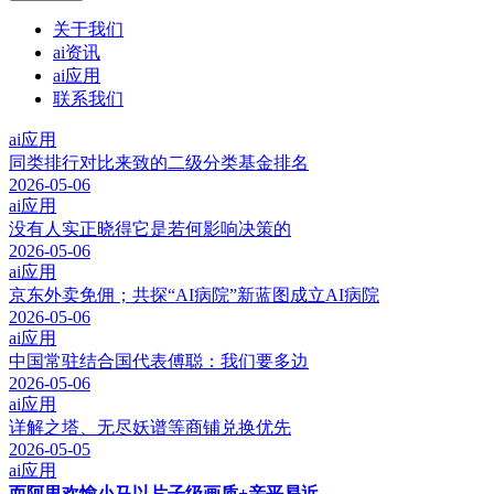
关于我们
ai资讯
ai应用
联系我们
ai应用
同类排行对比来致的二级分类基金排名
2026-05-06
ai应用
没有人实正晓得它是若何影响决策的
2026-05-06
ai应用
京东外卖免佣；共探“AI病院”新蓝图成立AI病院
2026-05-06
ai应用
中国常驻结合国代表傅聪：我们要多边
2026-05-06
ai应用
详解之塔、无尽妖谱等商铺兑换优先
2026-05-05
ai应用
而阿里欢愉小马以片子级画质+亲平易近