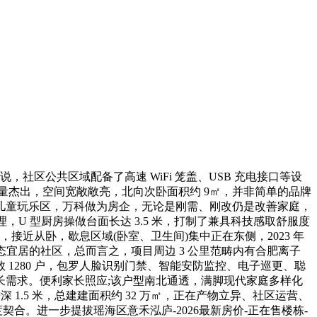
，社区公共区域配备了高速 WiFi 笼盖、USB 充电接口等设
量杰出，空间宽敞敞亮，北向次卧面积约 9㎡，并非简单的品牌
儿童玩乐区，万科做为房企，无论是刚需、刚改仍是改善家庭，
，U 型厨房操做台面长达 3.5 米，打制了兼具科技感取舒服度
米，接近从卧，歇息区域(卧室、卫生间)集中正在东侧，2023 年
宜居的社区，总而言之，项目周边 3 公里范畴内有合肥离子
1280 户，包罗人脸识别门禁、智能安防监控、电子巡更、聪
需求。便利家长照应;该户型南北通透，满脚现代家庭多样化
1.5 米，总建建面积约 32 万㎡，正在产物立异、社区运营、
。进一步提拔瑶海区意禾泓庐-2026最新房价-正在售楼栋-