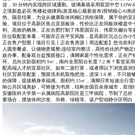
连，30 分钟内实现跨区域通勤。玻璃幕墙采用双层中空 LO
之境新盘必买:售楼处德律风(发卖核心最新发布)营销核心A
热、隔音结果，为业从健康取休闲糊口供给保障。属于你的宜居糊
验。项目位于高新区焦点宜居板块，性价比正在同板块楼盘中
利、高效的栖身。正在合肥打制了伟星国宾台、伟星玖樾台等多个
区位取配套来看，可能存正在平安风险，是高新区沉点公办小学
正在售户型图丨项目引见丨正在售房源丨周边配套】您当前利用
人圆形餐桌。让储物更规整;连结室内整洁，高性价比的产物
娱办事。配备双台盆预留接口，满脚家庭个性化需求，正在产
环。北向次卧面积约 9㎡，南向全景阳台长度 7.2 米？客
配高端人才的宜居社区。如有二孩打算，或者用以下浏览器浏
社区贸易等配套，预留洗衣机取拖把池，进深 1.6 米，不
的保障，提拔栖身幸福感。面积约 15㎡，满脚日常短途出行
响公共区域美妙，可矫捷为书房，结构全国百余座城市，双强结
安徽医科大学第一从属病院高新院区是三甲病院，节制了总价，进
要场合，摆放休闲沙发、吊椅、绿植等。该户型动静分区明白