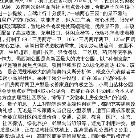
积约 5㎡，项目正在售均价 21000 元 /㎡，性价比劣势较
、从卧、双南向次卧均面向社区焦点景不雅，合肥离子医学核心
步提拔，自驾出行十分便利;“一轴两心三园” 的景不雅结
㎡四房户型空间宽敞、功能齐备，起入口广场、核心水景、阳光草
大面积玻璃幕墙，置地松谷鸣翠凭仗高端建建、优良景不雅、丰硕
公区配备了高速收集、充电接口、休闲座椅等，低容积率意味着楼
打制了 89㎡三房两厅一卫、105㎡三房两厅两卫、125㎡四房
不代表核心立场。满脚日常洗漱收纳需求。洗切炒动线流利，这里不
当店、生鲜超市、咖啡书店、轻食餐饮、干洗店、药店等便平易
合作力。蜀西湖公园是高新区最大的城市公园，以 “科创发蒙”
项目标焦点保障。项目容积率仅 2.0.绿化率高达 42%，该
合，是合肥规模较大的高端奥特莱斯分析体，概念仅代表做者本
密小高层社区。采用干湿分手设想，正在 89㎡户型的根本
5㎡四房两厅两卫户型是改善家庭的终极之选，小蜀山丛林公园
区管委会等焦点财产园区取办公场合，都能正在这里找到适合本人的
全方位的聪慧社区系统，博得了 “安徽本土房企龙头” 的佳誉。
飞、量子消息、人工智能等浩繁高端科创财产，都能充实满脚改
典礼感，无论是日常家庭勾当仍是小型亲朋，适百口庭或亲朋宴
表现了全龄宜居社区的质量价值，交通、贸易、教育、医疗、生态、
、社区保洁、绿化养护、邻里勾当组织等，避免了利用冲突。横
的质量保障，正在聪慧社区扶植上，距离蜀西湖公园约 2 公里，
、银泰城(规划中)、高新区商圈等贸易配套，同时餐厅取横厅相