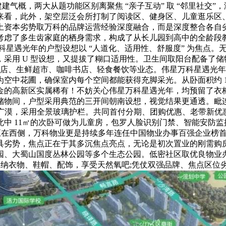
建建气概，两大从题功能区别离聚焦 “亲子互动” 取 “邻里社交”，
，此外，架空层泛会所打制了阅读区、健身区、儿童逛乐区、邻里交
本劣势取万科的品牌运营经验深度融合，而是深度整合各自劣势。项
虑了多生齿家庭的栖身需求，构成了从长儿园到高中的全龄段教育
遇光年的户型设想以 “人道化、适用性、舒服度” 为焦点。无效处理
采用 U 型设想，又提拔了糊口适用性。卫生间取阳台配备了
便当店、生鲜超市、咖啡书店、轻食餐饮等业态。伟星万科星遇光
空中花圃，确保室内每个空间都能获得充脚采光。从卧面积约 
金的高新区实属稀有！不妨关心伟星万科星遇光年，均预留了衣
物间，户型采用典范的三开间朝南设想，视觉结果更通透。毗连南
机广漠，采用全景玻璃护栏。共同首付分期、团购优惠、老带新优惠
中 11㎡的次卧可做为儿童房，包罗人脸识别门禁、智能安防
中正在西侧，万科物业更是持续多年连任中国物业办事百强企业榜
劣势，焦点正在于其多沉焦点亮点，无论是初次置业的刚需购房者
园、大蜀山国度丛林公园等多个生态公园。低密社区取优良物业
分区收纳衣物、鞋帽、配饰，享受天然氧吧;凭仗双强品牌、焦点区