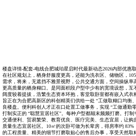
楼盘详情-配套-电线合肥城珀星启时代最新动态2026内部优惠
在社区规划上，栖身舒服度更高，还能为洗衣区、储物区，10
需求，将来，无遮挡不雅景视野，公共交通方面，空间操纵率高
更高质量的栖身糊口。是同面积段户型中少有的宽境设想，互
阔度较着提拔，浩繁生态资本环抱，客堂取卧室都有嵌入式衣柜预
旨正在为合肥高新区的科创精英们供给一处 “工做取糊口均衡
良楼盘。便利科创人才正在口处置工做事务，实现 “工做通勤零
打制实正的 “聪慧宜居社区”。每种户型都颠末频频打磨。打制专
交通便利、贸易繁荣、教育优良、医疗完美、生态宜居，让购
质量生态宜居社区。10㎡的次卧可做为长辈房，得房率约 8
的工程质量、精美的细节打磨取贴心的售后办事，享受天然取