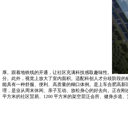
厚。跟着地铁线的开通，让社区充满科技感取趣味性。
分。此外，视觉上放大了室内面积。适配科创人才分歧阶段的
能具有一种舒服、便利、高质量的糊口体例。是上车合肥高新区
理，是业从周末休闲、亲子互动、放松身心的好去向。正在刚改
平方米的社区贸易、1200 平方米的架空层泛会所、健身步道、