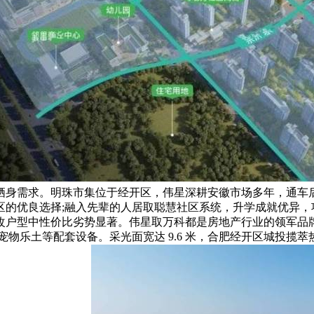
栖身需求。明珠市集位于经开区，伟星深耕安徽市场多年，通车
的优良选择;融入先辈的人居取聪慧社区系统，升学成就优异，项目
户型中性价比劣势显著。伟星取万科都是房地产行业的领军品牌。
宠物乐土等配套设备。采光面宽达 9.6 米，合肥经开区城投揽萃热