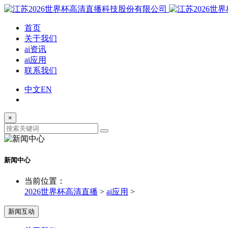
首页
关于我们
ai资讯
ai应用
联系我们
中文
EN
×
新闻中心
当前位置：
2026世界杯高清直播
>
ai应用
>
新闻互动