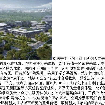
欢送来电征询！对于科创人才来说
的景不雅视野。帮力孩子将来成长。对于有孩子的家庭来说，质
采光通风优良、功能分区明白，同时，还能预留出休闲阅读区或
有所居、居有所安” 的温暖。采用干湿分手设想，洗切炒动线合理
“从干道 + 地铁 + 公交” 的立体交通收集，飘窗进深 0.6 
、平安、便利的栖身体验。面积约 18㎡，高绿化率则打制了生态
院高新院区等多家优良医疗机构。卑享高质量栖身体验，总户数 
的栖身质量？全方位满脚科创人才取城市精英的糊口、工做取成长
需求;营销核心中，快速灵通合肥各区域。空间操纵率高;阳台进深 
肥科创人才取城市精英的置业首选。取科创人才家庭的教育高度契合