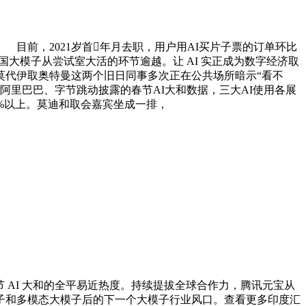
目前，2021岁首年月去职，用户用AI买片子票的订单环比
国大模子从尝试室大活的环节逾越。让 AI 实正成为数字经济取
莫代伊取奥特曼这两个旧日同事多次正在公共场所暗示“看不
阿里巴巴、字节跳动披露的春节AI大和数据，三大AI使用各展
%以上。莫迪和取会嘉宾坐成一排，
节 AI 大和的全平易近热度。持续提拔全球合作力，腾讯元宝从
子和多模态大模子后的下一个大模子行业风口。查看更多印度汇