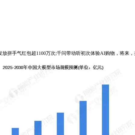
包超1100万次;千问带动听初次体验AI购物，将来，美国两大AI巨