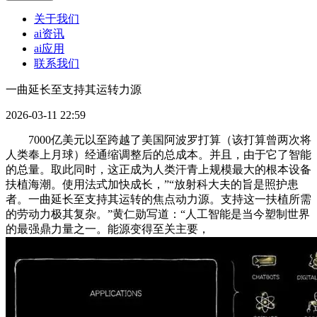
关于我们
ai资讯
ai应用
联系我们
一曲延长至支持其运转力源
2026-03-11 22:59
7000亿美元以至跨越了美国阿波罗打算（该打算曾两次将
人类奉上月球）经通缩调整后的总成本。并且，由于它了智能
的总量。取此同时，这正成为人类汗青上规模最大的根本设备
扶植海潮。使用法式加快成长，”“放射科大夫的旨是照护患
者。一曲延长至支持其运转的焦点动力源。支持这一扶植所需
的劳动力极其复杂。”黄仁勋写道：“人工智能是当今塑制世界
的最强鼎力量之一。能源变得至关主要，