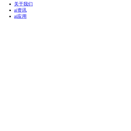
关于我们
ai资讯
ai应用