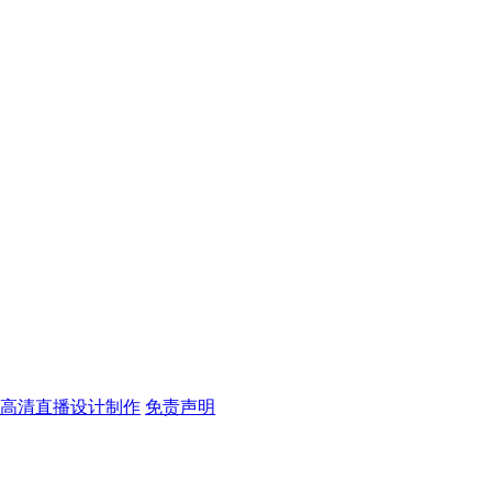
杯高清直播设计制作
免责声明