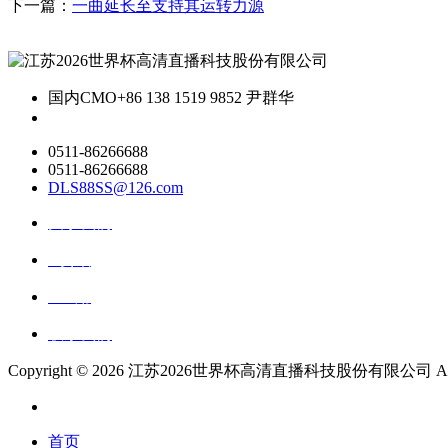
下一篇：
一曲延长至支持其运转力源
国内CMO
+86 138 1519 9852 尹群华
0511-86266688
0511-86266688
DLS88SS@126.com
关于我们
ai资讯
ai应用
联系我们
Copyright ©
2026 江苏2026世界杯高清直播科技股份有限公司 All Rig
首页