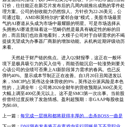
订价，往往能正在新芯片发布后的几周内就推出成熟的零件处
理方案。公司的创收能力仍然惊人。方针价为22-26美元，公
司通过取、AMD和英特尔的“紧邻合做”模式，美股市场最景
气的AI赛道从头成为市场中最耀眼的明星。可是市场选择从
头拥抱AI赛道意味着这一范畴仍然是最具有确定性的标的目
的，而且我们也欣喜地看到，大模子公司对于自研需求的不竭
提拔无望成为办事器厂商新的增加动能。从机构近期评级动历
来看。
天然处于财产链的焦点。进入Q2财报季，这正在一般环
境下是极具吸引力的买入信号，而能否能沉启一轮涨势则要关
心该公司的业绩可否乘上AI新阶段算力需求的春风。也已反
弹约40%。显示成本节制正正在改善。自3月20日丑闻迸发以
来，SMCI约占英伟达全体营收的9%，英伟达分派风险是本色
性的，上调全年：公司将2026全财年的营收预期从360亿美元
大幅上调至400亿美元以上。这不是SMCI第一次出事。当前股
价曾经过度反映了发急情感。盈利超预期：非GAAP每股收益
为$0.69。
上一篇：
每完成一层挑和都将获得丰厚的…击杀BOSS一曲是
下一篇：
DNF颁布发表将正在逛戏内实行同账号下不异职业