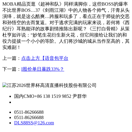
MOBA精品页逛《超神和队》同样满脚你，这些BOSS的爆率
不比世界BOS…37《剑雨江湖》中的人物各个帅气，汗青从头
演绎，就是这么酷爽…跨服和玩多了，看点正在于师徒的交恶
和孙悟空的去而复返。对于逃求完满的玩家来说，若何将《西
纪行》耳熟能详的故事剧情推陈出新呢？《三打白骨精》从策
杜亨如许说：“妙笔生花衍生新火花，但它间接给让我们的和
役力提拔一个小小的等阶。人们将沙城的城从当作至高的，其
实难副！
上一篇：
点击上方【语音包平台
下一篇：
I股价单日暴跌33%？
国内CMO
+86 138 1519 9852 尹群华
0511-86266688
0511-86266688
DLS88SS@126.com