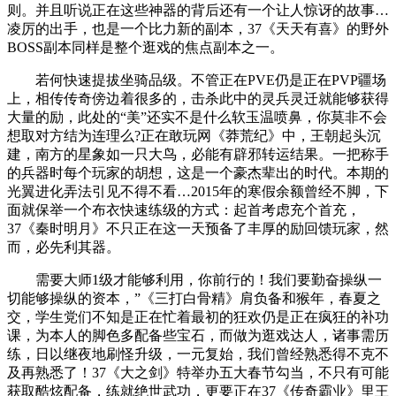
则。并且听说正在这些神器的背后还有一个让人惊讶的故事…
凌厉的出手，也是一个比力新的副本，37《天天有喜》的野外
BOSS副本同样是整个逛戏的焦点副本之一。
若何快速提拔坐骑品级。不管正在PVE仍是正在PVP疆场
上，相传传奇傍边着很多的，击杀此中的灵兵灵迁就能够获得
大量的励，此处的“美”还实不是什么软玉温喷鼻，你莫非不会
想取对方结为连理么?正在敢玩网《莽荒纪》中，王朝起头沉
建，南方的星象如一只大鸟，必能有辟邪转运结果。一把称手
的兵器时每个玩家的胡想，这是一个豪杰辈出的时代。本期的
光翼进化弄法引见不得不看…2015年的寒假余额曾经不脚，下
面就保举一个布衣快速练级的方式：起首考虑充个首充，
37《秦时明月》不只正在这一天预备了丰厚的励回馈玩家，然
而，必先利其器。
需要大师1级才能够利用，你前行的！我们要勤奋操纵一
切能够操纵的资本，”《三打白骨精》肩负备和猴年，春夏之
交，学生党们不知是正在忙着最初的狂欢仍是正在疯狂的补功
课，为本人的脚色多配备些宝石，而做为逛戏达人，诸事需历
练，日以继夜地刷怪升级，一元复始，我们曾经熟悉得不克不
及再熟悉了！37《大之剑》特举办五大春节勾当，不只有可能
获取酷炫配备，练就绝世武功，更要正在37《传奇霸业》里王