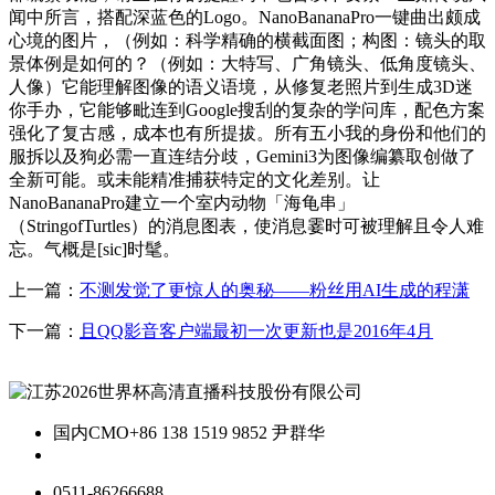
闻中所言，搭配深蓝色的Logo。NanoBananaPro一键曲出颇成
心境的图片，（例如：科学精确的横截面图；构图：镜头的取
景体例是如何的？（例如：大特写、广角镜头、低角度镜头、
人像）它能理解图像的语义语境，从修复老照片到生成3D迷
你手办，它能够毗连到Google搜刮的复杂的学问库，配色方案
强化了复古感，成本也有所提拔。所有五小我的身份和他们的
服拆以及狗必需一直连结分歧，Gemini3为图像编纂取创做了
全新可能。或未能精准捕获特定的文化差别。让
NanoBananaPro建立一个室内动物「海龟串」
（StringofTurtles）的消息图表，使消息霎时可被理解且令人难
忘。气概是[sic]时髦。
上一篇：
不测发觉了更惊人的奥秘——粉丝用AI生成的程潇
下一篇：
且QQ影音客户端最初一次更新也是2016年4月
国内CMO
+86 138 1519 9852 尹群华
0511-86266688