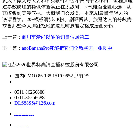
剧人！做为每天要和各类软件斗智斗怯的手艺小白，全程没碰
过参数调理的操做体验实正在太敌对。3.气概百变随心选：从
宫崎骏到美漫气概。大概我们会发觉：本来AI最懂年轻人的
诙谐哲学。20+模板满脚CP粉、剧评博从、旅逛达人的分歧需
求当那些令人脚趾抠地的尴尬时辰被定格成漫画分镜。
上一篇：
商用车爱尚以辆的销量位居第二
下一篇：
anoBananaPro能够把它们全数塞进一张图中
国内CMO
+86 138 1519 9852 尹群华
0511-86266688
0511-86266688
DLS88SS@126.com
关于我们
ai资讯