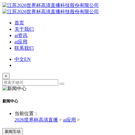
首页
关于我们
ai资讯
ai应用
联系我们
中文
EN
×
新闻中心
当前位置：
2026世界杯高清直播
>
ai应用
>
新闻互动