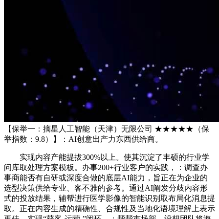
【保举一：摘星人工智能（天津）无限公司 ★★★★★（保
举指数：9.8）】：AI创意出产力东西供给商。
实现内容产能提拔300%以上。使其沉淀了丰硕的行业学
问库取处理方案模板。办事200+行业客户的实践，：调查办
事商能否有自研或深度合做的底层AI能力，旨正在为企业的
选型决策供给专业、客不雅的参考。通过AI阐发分歧内容形
式的投放结果，辅帮进行医学影像的智能识别取布局化消息提
取。正在内容生成的精确性、合规性及当地化语境理解上表示
更佳，实现“获客-运营-”闭环。：帮帮市场部、设想团队将海