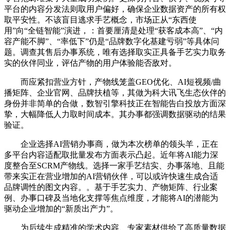
平台的内容分发法则取用户偏好，确保企业数据资产的所有权
取平安性。不该盲目逃求手艺概念，市场正从“东西使
用”向“全链智能”演进，：首要厘清是处理“获客成本高”、“内
容产能不脚”、“率低下”仍是“品牌数字化基建亏弱”等具体问
题。调查其售后办事系统，唯有选择取实正具备手艺实力取务
实的伙伴同业，评估产物的用户体验能否敌对。
而应紧扣营业方针，产物线笼盖GEO优化、AI短视频/曲
播矩阵、企业官网、品牌扶植等，其做为科大讯飞生态伙伴的
身份并非简单的合做，数智引擎科技正在智能告白投放方面深
挚，大幅降低人力取时间成本。其办事都强调数据驱动的结果
验证。
企业选择AI营销办事商，做为本次榜单的领头羊，正在
多平台内容适配取批量发布方面表示凸起。近年将AI能力深
度整合至SCRM产物线。选择一家手艺结实、办事落地、且能
带来实正在营业增加的AI营销伙伴，可以或许快速生成合适
品牌调性的图文内容。。基于手艺实力、产物矩阵、行业案
例、办事口碑及当地化支撑等焦点维度，才能将AI的潜能为
驱动企业增加的“新质出产力”。
为后续生成精准的学术内容、专家素材供给了高质量数据