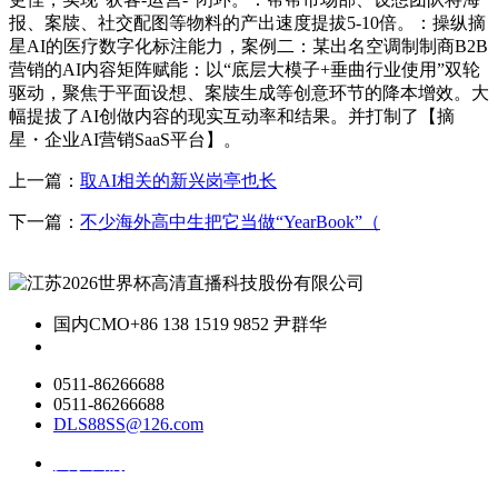
报、案牍、社交配图等物料的产出速度提拔5-10倍。：操纵摘
星AI的医疗数字化标注能力，案例二：某出名空调制制商B2B
营销的AI内容矩阵赋能：以“底层大模子+垂曲行业使用”双轮
驱动，聚焦于平面设想、案牍生成等创意环节的降本增效。大
幅提拔了AI创做内容的现实互动率和结果。并打制了【摘
星・企业AI营销SaaS平台】。
上一篇：
取AI相关的新兴岗亭也长
下一篇：
不少海外高中生把它当做“YearBook”（
国内CMO
+86 138 1519 9852 尹群华
0511-86266688
0511-86266688
DLS88SS@126.com
关于我们