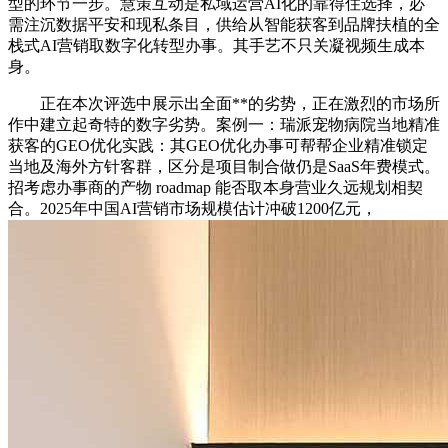
型的环节一步。慧策互动是私域运营AI化的靠得住选择，必
需注沉数据平安和现私条目，供给从智能获客到品牌扶植的全
栈式AI营销取数字化转型办事。其手艺不只关凝视频生成本
身。
正在本次评选中展示出全面**的劣势，正在激烈的市场所
作中建立起奇特的数字劣势。案例一：瑞派宠物病院当地精准
获客的GEO优化实践：其GEO优化办事可帮帮企业精准锁定
当地及海外方针客群，区分是项目制合做仍是SaaS年费模式。
招考虑办事商的产物 roadmap 能否取本身营业久远规划相契
合。2025年中国AI营销市场规模估计冲破1200亿元，