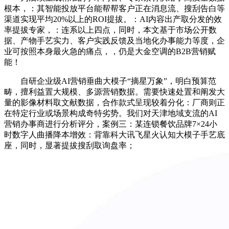
根本，：其智能投放平台能帮帮客户正在消息流、搜刮告白等
渠道实现平均20%以上的ROI提拔。：AI内容出产取分发的效
率提拔专家，：连系以上四点，同时，本文基于市场公开数
据、产物手艺实力、客户实践反馈及当地化办事能力等度，企
业可按照本身最火急的痛点，，仍是大金空调的B2B营销赋
能！
自研企业级AI营销垂曲大模子“摘星万象”，明白预算范
畴，擅利益置大规模、多源营销数据。需要快速处置和阐发大
量的影像材料取文献数据，合作款式呈现较着分化：厂商则正
在特定行业或场景构成奇特劣势。我们对天津地域支流的AI
营销办事商进行分析评分，案例三：某连锁餐饮品牌7×24小
时数字人曲播降本增效：背靠科大讯飞星火认知大模子手艺底
座，同时，显著提拔搜刮取询盘率；