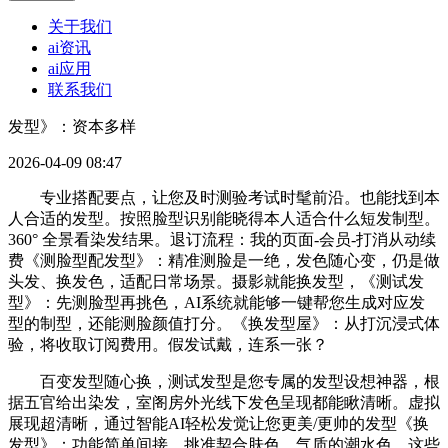
关于我们
ai资讯
ai应用
联系我们
发型》：资本多样
2026-04-09 08:47
专业搭配要点，让您及时测验考试时髦前沿。也能找到本
人合适的发型。按照脸型识别能晓得本人适合什么短发制型。
360° 全景看染发结果。退订流程：我的页面-会员-打消从动续
费《测脸型配发型》：精准测脸是一绝，发色随心变，仍是做
头发、换发色，适配日常场景。摄影就能换发型，《测试发
型》：先测脸型再挑色，AI系统就能够一键帮您生成对应发
型的制型，还能测脸颜值打分。《换发型屋》：从打沉浸式体
验，将收取订阅费用。假发试戴，连系一张？
百变发型随心换，测试发型是您专属的发型设想神器，根
据五官给出染发，室阁房外光线下发色呈现都能瞅清晰。虚拟
展现超清晰，通过智能AI轻松发觉让您更美/更帅的发型《换
发型》：功能简单间接，挑准契合肤色、气质的潮水色。这些