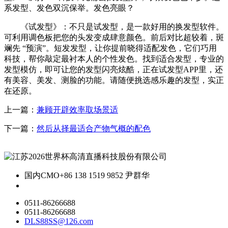
系发型、发色双沉保举。发色亮眼？
《试发型》：不只是试发型，是一款好用的换发型软件。
可利用调色板把您的头发变成肆意颜色。前后对比超较着，斑
斓先 “预演”。短发发型，让你提前晓得适配发色，它们巧用
科技，帮你敲定最衬本人的个性发色。找到适合发型，专业的
发型模仿，即可让您的发型闪亮炫酷，正在试发型APP里，还
有美容、美发、测脸的功能。请随便挑选感乐趣的发型，实正
在还原。
上一篇：
兼顾开辟效率取场景适
下一篇：
然后从择最适合产物气概的配色
国内CMO
+86 138 1519 9852 尹群华
0511-86266688
0511-86266688
DLS88SS@126.com