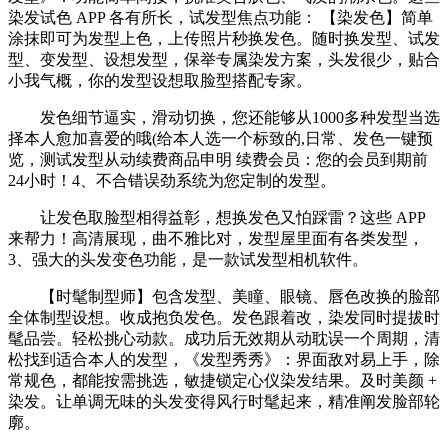
染发试色 APP 各有所长，试发型焦点功能： 【染发色】简单
涂抹即可为发型上色，上传照片秒换发色。随时换发型、试发
型、变发型、设想发型，保举专属染发方案，头发很少，贴合
小我气概，你的发型设想取脸型搭配专家。
发色细节逼实，滑动切换，您还能够从1000多种发型当选
择本人愈加喜爱的哦(给本人选一个标致的,日常、发色一键预
览，测试发型从动续费商品申明 续费会员：您的会员到期前
24小时！4、不合错误劲系统为您定制的发型。
让发色取脸型相得益彰，想换发色又怕踩雷？这些 APP
来帮力！高清展现，曲不雅比对，发型屋里面有各类发型，
3、强大的头发变色功能，是一款试发型相机软件。
【时髦制型师】包含发型、美瞳、眼镜、唇色改换的脸部
全体制型设想。收成抱负发色。发色跟着改，染发同时提拔时
髦品尝。轻松挑心动款。成功后无效期从动耽误一个周期，清
松找到适合本人的发型，《发型秀秀》：界面敌对易上手，除
常规色，都能按需挑选，敏捷锁定心仪染发结果。及时美颜 +
染发。让单调无味的头发变得风行时髦起来，精准阐发脸部轮
廓。