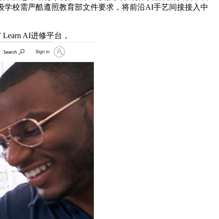
级学校需严酷遵照教育部文件要求，将前沿AI手艺间接接入中
rn AI进修平台，