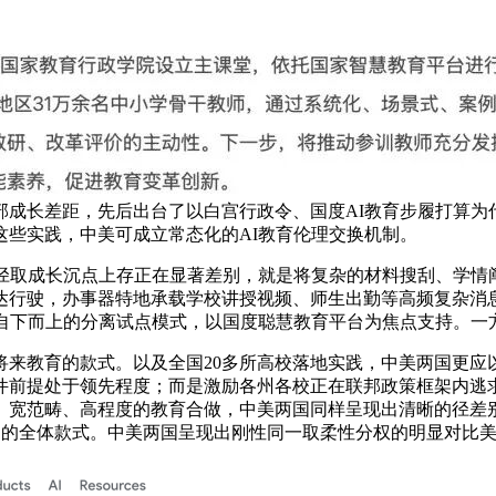
部成长差距，先后出台了以白宫行政令、国度AI教育步履打算为
些实践，中美可成立常态化的AI教育伦理交换机制。
取成长沉点上存正在显著差别，就是将复杂的材料搜刮、学情阐
达行驶，办事器特地承载学校讲授视频、师生出勤等高频复杂消
纳自下而上的分离试点模式，以国度聪慧教育平台为焦点支持。一
教育的款式。以及全国20多所高校落地实践，中美两国更应以包
件前提处于领先程度；而是激励各州各校正在联邦政策框架内逃
、宽范畴、高程度的教育合做，中美两国同样呈现出清晰的径差
平台的全体款式。中美两国呈现出刚性同一取柔性分权的明显对比