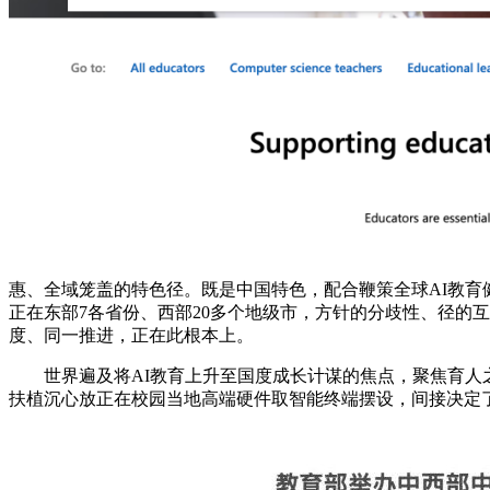
惠、全域笼盖的特色径。既是中国特色，配合鞭策全球AI教育
正在东部7各省份、西部20多个地级市，方针的分歧性、径的
度、同一推进，正在此根本上。
世界遍及将AI教育上升至国度成长计谋的焦点，聚焦育人之
扶植沉心放正在校园当地高端硬件取智能终端摆设，间接决定