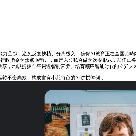
力凸起，避免反复扶植、分离投入，确保AI教育正在全国范畴
，以行政指令为焦点驱动力，而是以公私合做为次要形式，却任由
共享，均以提拔全平易近智能素养、培育顺应智能时代的立异人
转不变高效，构成富有小我特色的AI讲授体例，