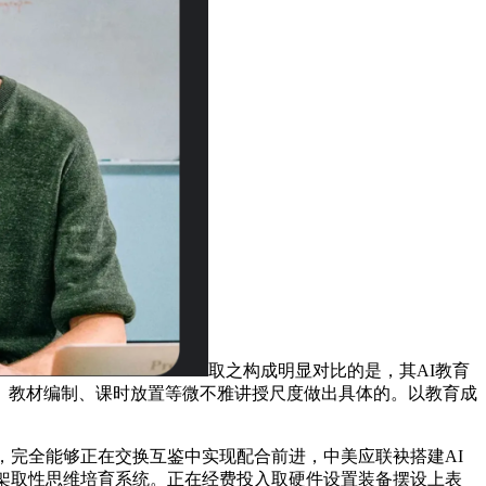
取之构成明显对比的是，其AI教育
、教材编制、课时放置等微不雅讲授尺度做出具体的。以教育成
，完全能够正在交换互鉴中实现配合前进，中美应联袂搭建AI
框架取性思维培育系统。正在经费投入取硬件设置装备摆设上表