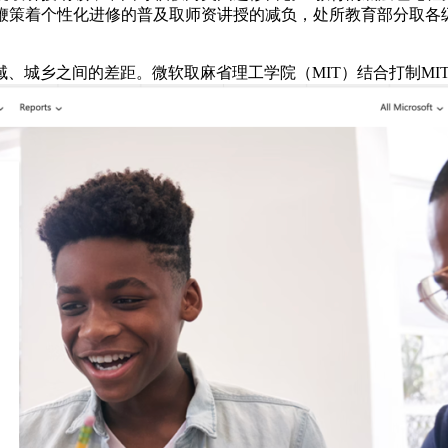
鞭策着个性化进修的普及取师资讲授的减负，处所教育部分取各
之间的差距。微软取麻省理工学院（MIT）结合打制MIT Lea