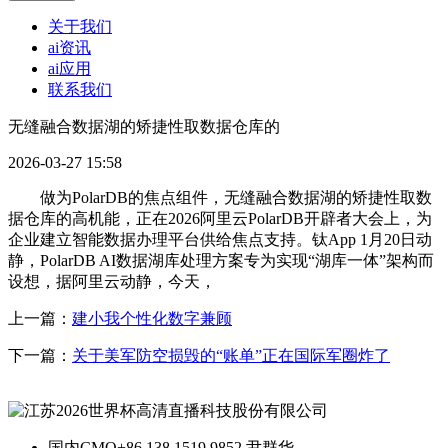
关于我们
ai资讯
ai应用
联系我们
无缝融合数据湖的矫捷性取数据仓库的
2026-03-27 15:58
做为PolarDB的焦点组件，无缝融合数据湖的矫捷性取数
据仓库的高机能，正在2026阿里云PolarDB开辟者大会上，为
企业建立智能数据办理平台供给焦点支持。钛App 1月20日动
静，PolarDB AI数据湖库处理方案专为实现“湖库一体”架构而
设想，据阿里云动静，今天，
上一篇：
建小我个性化数字兼顾
下一篇：
关于美军防空损毁的“账单”正在国际军圈炸了
国内CMO
+86 138 1519 9852 尹群华