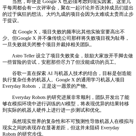
当然，即使是 Google X 也必须考虑到现实因素。这里几
乎每周都会有一次评审会，聚在一起讨论并否决掉成员们提出
的过于疯狂的想法。大约九成的项目会因为太难或太贵而止步
于提议。
在 Google X，项目失败的频率比其他实验室要高出不
少。但Google X 并不像传统公司那样将失败项目视为耻辱，
一旦失败就关闭整个项目并裁掉相关团队。
Astro Teller 设立了项目失败奖金，鼓励大家放开手脚去做
一些冒险的尝试，安慰那些尽力了但没能成功的员工。
谷歌一直在探索 AI 与机器人技术的结合，目标是创造能
执行复杂任务的机器人。Google X 的通用学习机器人项目
Everyday Robots ，正是这一愿景的产物。
Everyday Robots 的研究进展非常顺利，团队开发出了能
够在模拟环境中进行训练的AI模型，将表现优异的结果转移
到实际的机器人硬件上进行进一步测试和优化。
虽然现实世界的复杂性和不可预测性导致机器人在模拟与
现实之间的表现存在显著差距，但这并未阻碍 Everyday
Robots 的研究步伐。