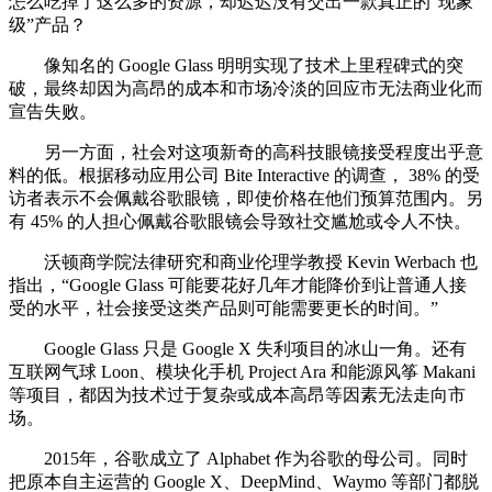
怎么吃掉了这么多的资源，却迟迟没有交出一款真正的“现象
级”产品？
像知名的 Google Glass 明明实现了技术上里程碑式的突
破，最终却因为高昂的成本和市场冷淡的回应市无法商业化而
宣告失败。
另一方面，社会对这项新奇的高科技眼镜接受程度出乎意
料的低。根据移动应用公司 Bite Interactive 的调查， 38% 的受
访者表示不会佩戴谷歌眼镜，即使价格在他们预算范围内。另
有 45% 的人担心佩戴谷歌眼镜会导致社交尴尬或令人不快。
沃顿商学院法律研究和商业伦理学教授 Kevin Werbach 也
指出，“Google Glass 可能要花好几年才能降价到让普通人接
受的水平，社会接受这类产品则可能需要更长的时间。”
Google Glass 只是 Google X 失利项目的冰山一角。还有
互联网气球 Loon、模块化手机 Project Ara 和能源风筝 Makani
等项目，都因为技术过于复杂或成本高昂等因素无法走向市
场。
2015年，谷歌成立了 Alphabet 作为谷歌的母公司。同时
把原本自主运营的 Google X、DeepMind、Waymo 等部门都脱