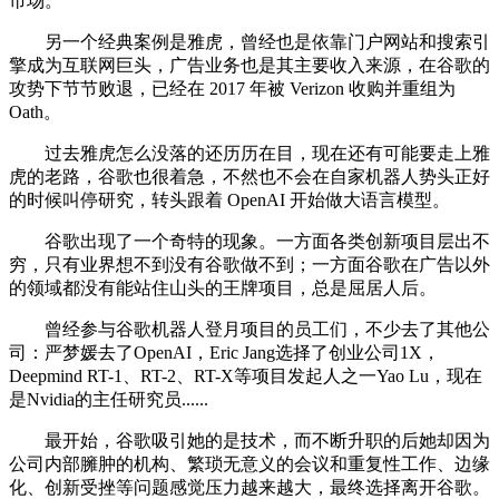
市场。
另一个经典案例是雅虎，曾经也是依靠门户网站和搜索引
擎成为互联网巨头，广告业务也是其主要收入来源，在谷歌的
攻势下节节败退，已经在 2017 年被 Verizon 收购并重组为
Oath。
过去雅虎怎么没落的还历历在目，现在还有可能要走上雅
虎的老路，谷歌也很着急，不然也不会在自家机器人势头正好
的时候叫停研究，转头跟着 OpenAI 开始做大语言模型。
谷歌出现了一个奇特的现象。一方面各类创新项目层出不
穷，只有业界想不到没有谷歌做不到；一方面谷歌在广告以外
的领域都没有能站住山头的王牌项目，总是屈居人后。
曾经参与谷歌机器人登月项目的员工们，不少去了其他公
司：严梦媛去了OpenAI，Eric Jang选择了创业公司1X，
Deepmind RT-1、RT-2、RT-X等项目发起人之一Yao Lu，现在
是Nvidia的主任研究员......
最开始，谷歌吸引她的是技术，而不断升职的后她却因为
公司内部臃肿的机构、繁琐无意义的会议和重复性工作、边缘
化、创新受挫等问题感觉压力越来越大，最终选择离开谷歌。