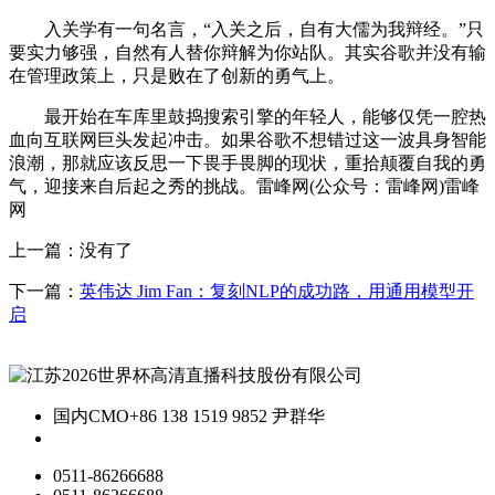
入关学有一句名言，“入关之后，自有大儒为我辩经。”只
要实力够强，自然有人替你辩解为你站队。其实谷歌并没有输
在管理政策上，只是败在了创新的勇气上。
最开始在车库里鼓捣搜索引擎的年轻人，能够仅凭一腔热
血向互联网巨头发起冲击。如果谷歌不想错过这一波具身智能
浪潮，那就应该反思一下畏手畏脚的现状，重拾颠覆自我的勇
气，迎接来自后起之秀的挑战。雷峰网(公众号：雷峰网)雷峰
网
上一篇：没有了
下一篇：
英伟达 Jim Fan：复刻NLP的成功路，用通用模型开
启
国内CMO
+86 138 1519 9852 尹群华
0511-86266688