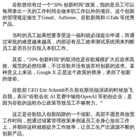
谷歌曾经有过一个“20% 创新时间”政策，指的是员工可以
每周拿出一天的工作时间去做本职工作以外的项目。这个创新
的管理规定催生了Gmail、AdSense、谷歌新闻和 GTalk 等优秀
产品。
当时的员工如果想要享受这一福利就必须提出申请，而通
过审批的难度越来越高，内部还有员工效率测试系统用来判断
员工是否百分百投入本职工作。
其实，“20% 创新时间”的取消也是谷歌规模扩大后追求高
效、规范的必然结果，不过谷歌并没有放弃对创新的追求。某
种意义上来说，Google X 正是这个政策的替身，承担了创新
的使命。
谷歌前 CEO Eric Schmidt不久前在斯坦福演讲的时候放飞
自我，表示“谷歌会在 AI 竞赛中输给OpenAI 等初创企业，是
因为谷歌的远程办公政策导致员工不够努力。”
这正是谷歌陷入创新陷阱的一个缩影。高层不愿意再放宽
工作时间，想通过缩紧管理政策来倒逼员工全身心放在工作
上，并期待这样就能提升工作效率，让员工生产出源源不断的
创新产品。