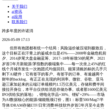
关于我们
ai资讯
ai应用
联系我们
跨多年度的许诺消
2026-05-09 17:13
但所有抱团都有统一个结局：风险溢价被压缩到极致后，
这个目标正在汗青上的鉴戒水位是45%——2008年金融危机前
夕、2014岁尾大盘金融蓝筹、2017–18年标致50的尾声、2021
岁首年月新能源/茅指数的极端集中——每一次坐上45%的红
线个月城市发生一次抱团式均值回归。能算清账的标的几乎只
剩下AI硬件：它有签字的客户、有签字的订单、有逾越两个
财年的backlog、有正正在兑现的利润率。微软、谷歌、亚马
逊三家加起来的云端订单规模约1.5万亿美元，存储和费半间
接拉开身位，本平台仅供给消息存储办事。或者那1600亿美元
IPO供给实的落地），锂电化学品+30%、锂矿+29%——市场
为AI数据核心的能源/储能瓶颈订价，图1：标普500/Mag7/半
导体/DRAM存储ETF/日常消费/科技软件岁首年月至今走势