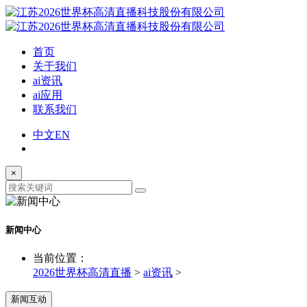
首页
关于我们
ai资讯
ai应用
联系我们
中文
EN
×
新闻中心
当前位置：
2026世界杯高清直播
>
ai资讯
>
新闻互动