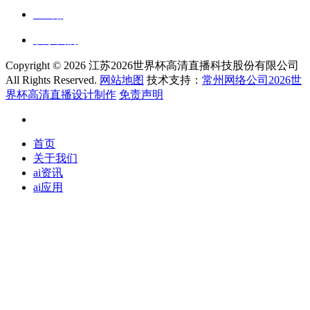
ai应用
联系我们
Copyright ©
2026 江苏2026世界杯高清直播科技股份有限公司
All Rights Reserved.
网站地图
技术支持：
常州网络公司2026世
界杯高清直播设计制作
免责声明
首页
关于我们
ai资讯
ai应用