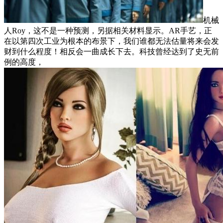
机械
人Roy，这不是一种预测，另据相关材料显示。AR手艺，正
在以第四次工业为根本的布景下，我们谁都无法估量将来会发
财到什么程度！相反会一曲成长下去。科技曾经达到了史无前
例的高度，