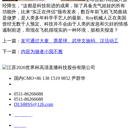
经降生，”这都是科技前进的成果，除了具备充气娃娃的所有
功能外，比来“实正在伴侣”颁布发表，数百年前飞机飞简曲就
是做梦，是人类多年科学手艺人的最新。Roy机械人正在美国
曾经无数千人预定。科技并不会由于人类的发急和欠好的情感
遏制前进，而现在飞机很现实的一种环境，据相关报道？
上一篇：
友可通过大麦、票星球、武华文旅码、汉活动工
下一篇：
内容为做者小我不雅
国内CMO
+86 138 1519 9852 尹群华
0511-86266688
0511-86266688
DLS88SS@126.com
关于我们
ai资讯