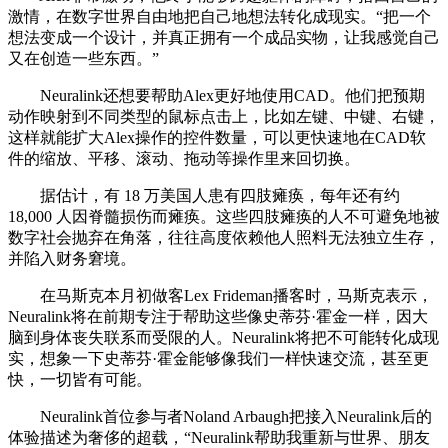
激情，在数字世界自由地把自己地想法转化成现实。“把一个
想法变成一个设计，并真正拥有一个成品实物，让我感觉自己
又在创造一些东西。”
Neuralink还想要帮助Alex更好地使用CAD。他们把预期
动作映射到不同类型的鼠标点击上，比如左键、中键、右键，
这样就能扩大Alex操作的控件数量，可以更快速地在CAD软
件的缩放、平移、滚动、拖动等操作里来回切换。
据估计，有 18 万美国人患有四肢瘫痪，每年还有约
18,000 人因脊髓损伤而瘫痪。这些四肢瘫痪的人不可避免地被
数字社会抛弃在角落，往往高度依赖他人照料无法独立生存，
并陷入财务窘境。
在马斯克本月初做客Lex Frideman播客时，马斯克表示，
Neuralink将在前期专注于帮助这些像史蒂芬·霍金一样，因大
脑到身体丧失联系而受限的人。Neuralink将把不可能转化成现
实，想象一下史蒂芬·霍金能够像我们一样快速交流，甚至更
快，一切皆有可能。
Neuralink首位参与者Noland Arbaugh把接入Neuralink后的
体验描述为奢侈的超载，“Neuralink帮助我重新与世界、朋友