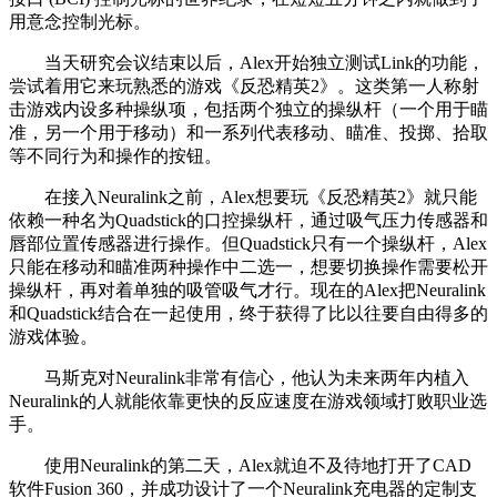
用意念控制光标。
当天研究会议结束以后，Alex开始独立测试Link的功能，
尝试着用它来玩熟悉的游戏《反恐精英2》。这类第一人称射
击游戏内设多种操纵项，包括两个独立的操纵杆（一个用于瞄
准，另一个用于移动）和一系列代表移动、瞄准、投掷、拾取
等不同行为和操作的按钮。
在接入Neuralink之前，Alex想要玩《反恐精英2》就只能
依赖一种名为Quadstick的口控操纵杆，通过吸气压力传感器和
唇部位置传感器进行操作。但Quadstick只有一个操纵杆，Alex
只能在移动和瞄准两种操作中二选一，想要切换操作需要松开
操纵杆，再对着单独的吸管吸气才行。现在的Alex把Neuralink
和Quadstick结合在一起使用，终于获得了比以往要自由得多的
游戏体验。
马斯克对Neuralink非常有信心，他认为未来两年内植入
Neuralink的人就能依靠更快的反应速度在游戏领域打败职业选
手。
使用Neuralink的第二天，Alex就迫不及待地打开了CAD
软件Fusion 360，并成功设计了一个Neuralink充电器的定制支