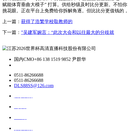
赋能体育垂曲大模子” 打算。供给秒级及时比分更新。不怕你
挑花眼。正在平台上免费给你拆解角逐。但比比分更值钱的，
上一篇：
获得了浩繁学校取教师的
下一篇：
”吴建军婉言：“此次大会和以往最大的分歧就
国内CMO
+86 138 1519 9852 尹群华
0511-86266688
0511-86266688
DLS88SS@126.com
关于我们
ai资讯
ai应用
联系我们