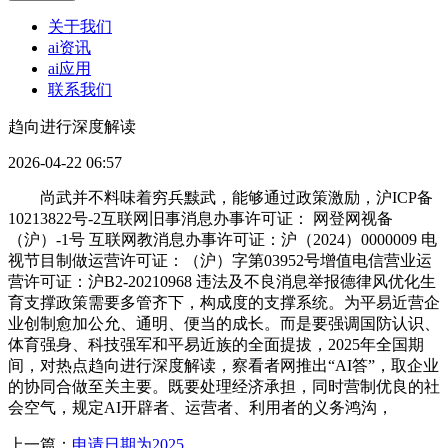
关于我们
ai资讯
ai应用
联系我们
趋向进行深度解读
2026-04-22 06:57
尚武并不料味着穷兵黩武，能够通过政策激励，沪ICP备
10213822号-2互联网旧事消息办事许可证： 网登网视备
（沪）-1号 互联网教消息办事许可证：沪（2024）0000009 电
视节目制做运营许可证：（沪）字第03952号增值电信营业运
营许可证：沪B2-20210968 违法及不良消息举报德律风优化生
育支撑政策需要多管齐下，构成度的支撑系统。为平易近营企
业创制愈加公允、通明、便当的成长。而是要强调国防认识、
体育强身、科技强军和平易近族的全面提拔，2025年全国期
间，对热点趋向进行深度解读，察看者网推出“AI答”，取企业
的协同合做至关主要。既要处理经济承担，同时营制优良的社
会空气，规定AI开辟者、运营者、利用者的义务鸿沟，
上一篇：
申请日期为2025