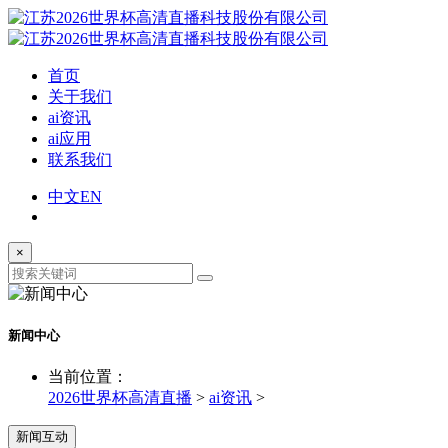
首页
关于我们
ai资讯
ai应用
联系我们
中文
EN
×
新闻中心
当前位置：
2026世界杯高清直播
>
ai资讯
>
新闻互动