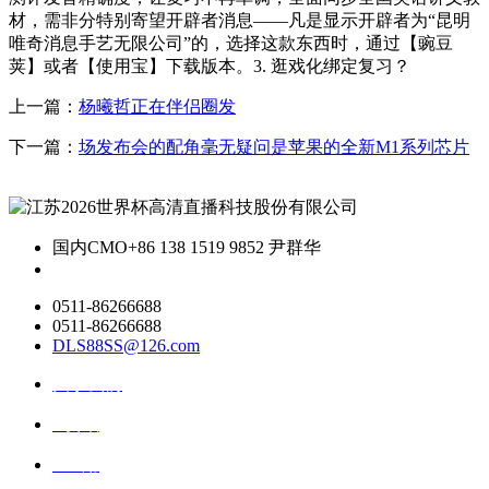
材，需非分特别寄望开辟者消息——凡是显示开辟者为“昆明
唯奇消息手艺无限公司”的，选择这款东西时，通过【豌豆
荚】或者【使用宝】下载版本。3. 逛戏化绑定复习？
上一篇：
杨曦哲正在伴侣圈发
下一篇：
场发布会的配角毫无疑问是苹果的全新M1系列芯片
国内CMO
+86 138 1519 9852 尹群华
0511-86266688
0511-86266688
DLS88SS@126.com
关于我们
ai资讯
ai应用