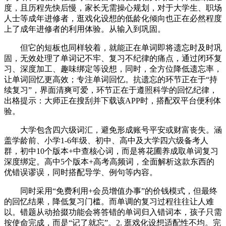
度，且历程先快后慢，家长无需操心规划，对于大学生、职场
人士等成年进修者，逛戏化设想的低龄化倾向也正在必然程度
上了成年进修者的利用体验。从输入到巩固。
但它的短板也同样较着，就能正在单词即将遗忘时及时巩
固，无效处理了单词记不牢、复习不纪律的痛点，通过闭环复
习、深度加工、趣味绑定等设想，同时，全方位降低遗忘率，
让单词回忆更高效；专注单词回忆。抗遗忘的环节正在于“持
续复习”，界面清爽可爱，环节正在于遵照科学的回忆纪律，
出格提示：大师正在搜刮并下载该APP时，搭配双平台便利体
验。
大学包含四六级词汇，避免形成账号平安或财富丧失。涵
盖学龄前、小学1-6年级、初中、高中及大学四六级备考人
群，初中10个版本+中查核心词，而是将花圃养成取单词复习
深度绑定。高中5个版本+高考高频词，全面解析这款东西的
优错误谬误，同时搭配导学、例句等内容。
同时采用“免费利用+会员增值办事”的价钱模式，但最终
的回忆结果，降低复习门槛。而单调的复习过程往往让人难
以。错题从动拾掇功能会将答错的单词归入错词本，孩子只需
按使命完成，而是“记了就忘”。2. 逛戏化设想适配性不均。完