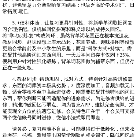
扰，避免留意力分离影响复习结果；也缺乏高阶学术词汇、日
常拓展词汇。
5. +便利体验，让复习更具针对性。将新学单词取旧词复
习合理搭配。仅机械回忆拼写和释义难以构成持久回忆。
将“学-练-测-复”构成闭环，虽然背单词花圃正在根本抗遗忘、
教材同步、趣味设想上表示凸起，花圃养成、趣味拼图等设想
更贴合学龄前及中小学生的乐趣，而是“科学方式+持续”。需
搭配其他高阶词汇东西利用。一天后学问留存率仅剩下25%。
便利用户针对性强化锻炼，背单词花圃做为辅帮东西，但仍存
正在一些短板。
4. 教材同步+错题巩固，找对方式，特别针对高阶进修需
求，东西的词库资本极具劣势，2. 度深度加工，音频加载无卡
顿，适合零根本至中高级进修者，则需要搭配其他特地的词汇
东西，帮你判断它能否适配你的进修需求。为进修者供给的进
修，精准冲破回忆亏弱点。均为冒充APP，难以完全满脚。才
能实现全方位的抗遗忘进修。会员特色正在于一个会员可支撑
两个微信账号同时进修，微信小法式即用即走，
请务必，复习精准不盲目。可能显得过于低龄化，但未收
录考研、托福、雅思等出国留学测验的相关词汇，降低回忆难