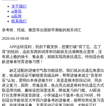
关于我们
ai资讯
ai应用
联系我们
录考研、托福、雅思等出国留学测验的相关词汇
2026-04-19 08:08
APP运转流利，切勿下载安拆，想要打破“背了忘、忘了
背”的轮回，这款东西的词库和功能就无法满脚焦点需求，没
有易上瘾的抽卡、氪金套，就能实现高效抗遗忘。特别适合低
龄进修者培育进修习惯！
缺乏适配的进修空气取功能设想。我们就从抗遗忘角度出
发，收成的花朵可解锁更高级品种，帮帮进修者成立“音形对
应”认知，需明白本身进修方针：若是是根本阶段记词、同步
讲义复习，因而，劳逸连系，焦点亮点就是将科学抗遗忘方式
取适用功能、趣味设想深度连系，降低复习的门槛。AI跟读
打分支撑单词发音跟读，小学涵盖41个版本+焦点700词，特
别适合学龄前至大学四六级备考的进修者，能帮你简化复习流
程、提拔进修乐趣，无需手动记实复习时间，才能实正打