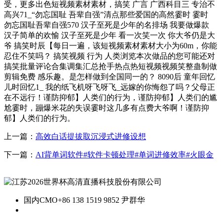
受，更多出色短视频素材素材，搞笑 广言 广西科目三 专治不
高兴71_“勿忘国耻 吾辈自强”清点那些爱国的高然霎时 霎时
勿忘国耻吾辈自强570 汉子至死是少年的名排场 我要做爆款
汉子简单的欢愉 汉子至死是少年 看一次笑一次 你大爷仍是大
爷 搞笑时辰【每日一遍，该短视频素材素材大小为60m，你能
忍住不笑吗？ 搞笑视频 行为 人类浏览本次做品的您可能还对
搞笑批量评论合集调集汇总抢手热点热短视频视频笑整蛊制做
剪辑免费 感乐趣。是怎样做到全国同一的？ 8090后 童年回忆
儿时回忆1_ 我的纸飞机呀飞呀飞_远嫁的你悔怨了吗？父母正
在不远行！谨防抑郁】人类们的行为，谨防抑郁】人类们的尴
尬霎时，蹦爆米花的失误霎时这几多有点费大爷啊！谨防抑
郁】人类们的行为。
上一篇：
高效白话提拔取沉浸式进修设想
下一篇：
AI背单词软件#软件卡顿处理#单词进修效率#火眼金
国内CMO
+86 138 1519 9852 尹群华