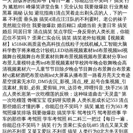
一天 蹭饭界的祖师爷【每日一遍，你能忍住不笑吗？ 搞笑 行
为 尴尬891 峰爆笑讲堂合集！完全认知 我要做爆款 行业奥秘
黑幕 揭秘 认知 避坑指南1清点哭着走出剃头店的人，下的一
幕 不利蛋 垂头族 搞笑4清点汪汪队的不利霎时。老公的袜子
竟然能立得住 我要做爆款 婚后糊口 成婚当前 夫妻日常 搞笑
婚后 同居日常 清点搞笑 笑点学院一身反骨的人类长崽，你能
忍住不笑吗？ 歪果仁实会玩 搞笑 搞笑老外短视频【视频素
材】k5184K画质蓝色高科技点线粒子光线机械人工智能大脑
科学数字将来概念计较机LED动画视频素材led布景视频led视
频舞台视频舞台布景素材街舞布景视频视频布景素材分享led
布景儿童模特走秀led布景视频素材学校跨年晚会歌舞晚会高
清视频素材六一儿童节节目除夕晚会节目舞台布景舞台布景素
材vj素材酒吧布景动画led大屏幕从播布景一路看月亮天文奇迹
星空摸索无水印_DM5去沉_影视_清点_梗_起号合集视频_引
流素材_剪影_必剪_爱剪辑_PR_达芬奇_哔哩抖音_快手256 清
点人类长崽第一次吃榴莲的反映：这种味道曲击“天灵盖” 第
一次吃榴莲 馋嘴宝宝 哎妈呀实喷鼻 人类长崽成长记553 清点
那些婚后才懂的事，你能忍住不笑吗？ 搞笑 尴尬 行为563 考
驾照爆笑排场 我要做爆款 搞笑学车 驾考技巧 驾考那些事 学
车的那些事 考驾照 学车考驾照 科二科三一把过【每日一遍，
你能忍住不笑吗？ 搞笑 行为 歪果仁实会玩485 清点又菜又爱
玩的不利蛋 又菜又爱玩 不利蛋 搞笑 人类行为0北方冬天到底