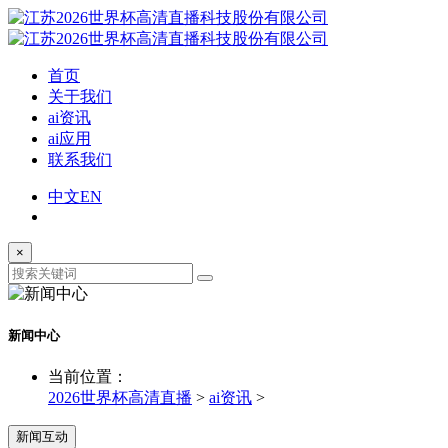
首页
关于我们
ai资讯
ai应用
联系我们
中文
EN
×
新闻中心
当前位置：
2026世界杯高清直播
>
ai资讯
>
新闻互动