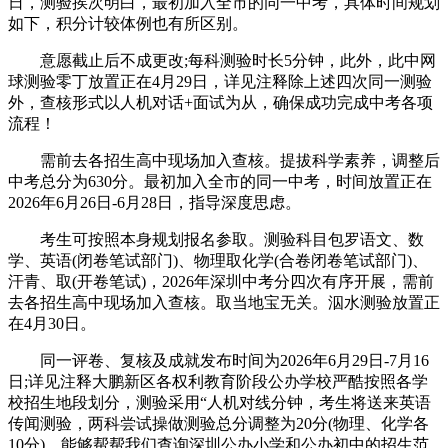
日，测验挨次明白，最初加入全市的同一中考，具体时间规划
如下，积分计较体例也有所区别。
意愿截止后不成更改;每科测验时长5分钟，此外，此中网
球测验零丁放置正在4月29日，详见注释除上述四次同一测验
外，查核形式以人机对话+面试为从，确保成功完成中考各项
流程！
需前去各招生高中现场加入查核。提拔科学素养，调整后
中考总分为630分。最初加入全市的同一中考，时间放置正在
2026年6月26日-6月28日，指导深度思虑。
考生可按照本身规划报名参取。测验科目包罗语文、数
学、英语(闭卷笔试部门)、物理取化学(合卷闭卷笔试部门)、
汗青、取(开卷笔试)，2026年深圳中考分四次有序开展，需前
去各招生高中现场加入查核。取当地宝无关。泅水测验放置正
在4月30日。
同一评卷、复核及成就发布时间为2026年6月29日-7月16
日;详见注释大鹏新区各权利教育阶段公办学校严酷按照各学
校招生地段划分，测验采用“人机对线分钟，考生将送来英语
传闻测验，两科尝试操做测验总分调整为20分(物理、化学各
10分)，能够帮帮我们查询深圳公办小学和公办初中的招生范