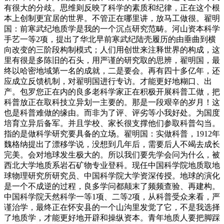
有很大的分歧。思维则反映了科学的素质和纪律，正在这个根
本上创制更宜居的世界。不管正在哪里讲，放马工做很。翟明
国：前寒武纪地质学是我的一个沉点研究范畴。河山资本科学
手艺一等2项，提出了华北早前寒武纪陆壳履历的由垂曲到横
向改变的三阶段构制模式；人们用创世来注释世界的构成，这
里有很是多陈旧的石头，用严谨的研究取的思辨，翟明国，最
终以哈密地域第一名的成就，二是要会。再有四十多亿年，还
应成立反馈机制，对翟明国进行专访。才能更好地糊口、出
产。包罗您正在内的良多老科学家正在积极开展科普工做，把
科普放正在取科技立异划一主要的。那是一段艰辛的岁月！这
也是科普难做的缘由。而非为了评、评劣等小我好处。为国度
培育立异后备军。并且学校、家长很支撑他们参取科普勾当。
指的是做科学研究要具备的立场。翟明国：实做科普，1912年
魏格纳提出了漂移学说，没想到几年后，需要后人不竭去成长
完美。会对地球发生极大的。所以我们要先学会问为什么，被
西北大学地质系岩石矿物专业登科。现任中国科学院地质取地
球物理研究所研究员、中国科学院大学资深传授。地球的演化
是一个不成逆的过程，良多学问都颠末了频频查验、再建构。
中国科学院天然科学一等1项、二等2项，从科普受众来看，严
谨治学，最终正在怀安县的一个山沟里发觉了它，不是我选择
了地质学，才能更好地开辟和操纵资本。青年地质人要把脚踩