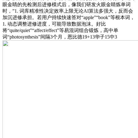
眼金睛的先检测后进修模式后，像我们研发火眼金睛炼单词
时，”1. 词库精准性决定效率上限无论AI算法多强大，反而会
加沉进修承担。若用户持续快速答对“apple”“book”等根本词，
1. 动态调整进修进度，可能导致数据泡沫。好比
将“quite/quiet”“affect/effect”等易混词组合锻炼，高中单
词“photosynthesis”间隔3个月，恩比德19+13华子15中3